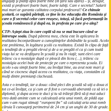
angajaţi şi plătiţi apoi foarte bine (în ţară sau afară) – şi, desigur,
există şi profesori foarte buni, foarte iubiţi. Care e secretul? Salarii
mai mari ar garanta calitatea corpului profesoral?
Ce chinuie
şcolarii, ce supără părinţii, ce ţine în loc educaţia din România şi
care o fi secretul celor care reuşesc, totuşi, să facă performanţă în
şcoala românească şi după ea, în profesia pe care şi-o aleg?
CTP:
Aştept ziua în care copiii să nu se mai bucure când se
întrerupe soala.
După părerea mea, cheia este în aplicarea în
realitatea înconjurătoare a cunoştiinţelor dobândite la şcoală. Acolo
este problema, în legătura şcolii cu realitatea. Există în clipa de faţă
o tendinţă de a pregăti elevul şi de a se pregăti el ca şi cum toată
viaţa lui se va desfăşura în şcoală şi nu în viaţă; sunt elevi care
trăiesc cu o nostalgie după ce pleacă din liceu (…), trăiesc cu
nostalgia acelei bule de protecţie pe care o reprezenta şcoala. Ei
acolo s-au simţit foarte bine, au învăţat bine, au avut note mari şi
când se ciocnesc după aceea cu realitatea, cu viaţa, constatăm că
mulţi dintre premianţi clachează.
Asta e o tendinţă, iar a doua: când pleci din şcoală să uiţi a doua zi
tot ce-ai învăţat, ca şi cum ar fi fost o corvoadă aberantă ca să iei o
diplomă, şi dupa aceea te duci şi tu să trăieşti fără să-ţi mai aduci
vreo dată aminte cum se calculează aria unui romb, de pildă aşa
cum v-am rugat stimaţi “europeni fm” să calculaţi aria unui romb
căruia îi cunoaşteţi perimetrul de 24 cm şi un unghi de 30 de grade.