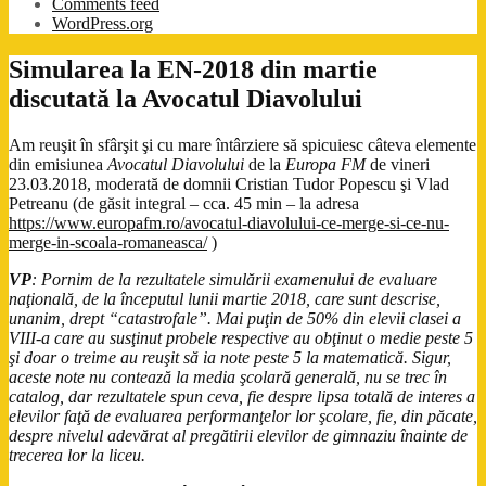
Comments feed
WordPress.org
Simularea la EN-2018 din martie
discutată la Avocatul Diavolului
Am reuşit în sfârşit şi cu mare întârziere să spicuiesc câteva elemente
din emisiunea
Avocatul Diavolului
de la
Europa FM
de vineri
23.03.2018, moderată de domnii Cristian Tudor Popescu şi Vlad
Petreanu (de găsit integral – cca. 45 min – la adresa
https://www.europafm.ro/avocatul-diavolului-ce-merge-si-ce-nu-
merge-in-scoala-romaneasca/
)
VP
: Pornim de la rezultatele simulării examenului de evaluare
naţională, de la începutul lunii martie 2018, care sunt descrise,
unanim, drept “catastrofale”. Mai puţin de 50% din elevii clasei a
VIII-a care au susţinut probele respective au obţinut o medie peste 5
şi doar o treime au reuşit să ia note peste 5 la matematică. Sigur,
aceste note nu contează la media şcolară generală, nu se trec în
catalog, dar rezultatele spun ceva, fie despre lipsa totală de interes a
elevilor faţă de evaluarea performanţelor lor şcolare, fie, din păcate,
despre nivelul adevărat​ al pregătirii elevilor de gimnaziu înainte de
trecerea lor la liceu.