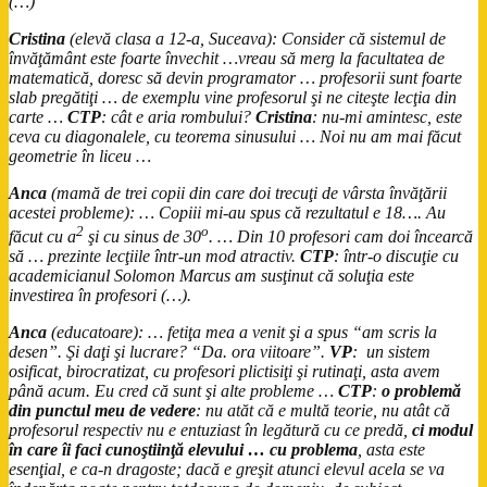
(…)
Cristina
(elevă clasa a 12-a, Suceava): Consider că sistemul de
învăţământ este foarte învechit …vreau să merg la facultatea de
matematică, doresc să devin programator … profesorii sunt foarte
slab pregătiţi … de exemplu vine profesorul şi ne citeşte lecţia din
carte …
CTP
: cât e aria rombului?
Cristina
: nu-mi amintesc, este
ceva cu diagonalele, cu teorema sinusului … Noi nu am mai făcut
geometrie în liceu …
Anca
(mamă de trei copii din care doi trecuţi de vârsta învăţării
acestei probleme): … Copiii mi-au spus că rezultatul e 18…. Au
2
o
făcut cu a
şi cu sinus de 30
. … Din 10 profesori cam doi încearcă
să … prezinte lecţiile într-un mod atractiv.
CTP
: într-o discuţie cu
academicianul Solomon Marcus am susţinut că soluţia este
investirea în profesori (…).
Anca
(educatoare): … fetiţa mea a venit şi a spus “am scris la
desen”. Şi daţi şi lucrare? “Da. ora viitoare”.
VP
: un sistem
osificat, birocratizat, cu profesori plictisiţi şi rutinaţi, asta avem
până acum. Eu cred că sunt şi alte probleme …
CTP
:
o problemă
din punctul meu de vedere
:
nu atăt că e multă teorie, nu atât că
profesorul respectiv nu e entuziast în legătură cu ce predă,
ci modul
în care îi faci cunoştiinţă elevului … cu problema
, asta este
esenţial, e ca-n dragoste; dacă e greşit atunci elevul acela se va