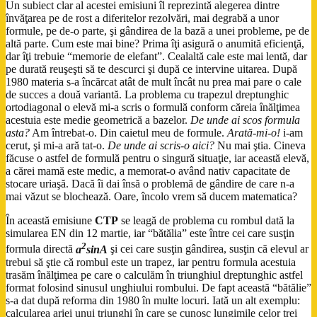
Un subiect clar al acestei emisiuni îl reprezintă alegerea dintre
învăţarea pe de rost a diferitelor rezolvări, mai degrabă a unor
formule, pe de-o parte, şi gândirea de la bază a unei probleme, pe de
altă parte. Cum este mai bine? Prima îţi asigură o anumită eficienţă,
dar îţi trebuie “memorie de elefant”. Cealaltă cale este mai lentă, dar
pe durată reuşeşti să te descurci şi după ce intervine uitarea. După
1980 materia s-a încărcat atât de mult încât nu prea mai pare o cale
de succes a două variantă. La problema cu trapezul dreptunghic
ortodiagonal o elevă mi-a scris o formulă conform căreia înălţimea
acestuia este medie geometrică a bazelor.
De unde ai scos formula
asta?
Am întrebat-o. Din caietul meu de formule.
Arată-mi-o!
i-am
cerut, şi mi-a ară tat-o.
De unde ai scris-o aici?
Nu mai ştia. Cineva
făcuse o astfel de formulă pentru o singură situaţie, iar această elevă,
a cărei mamă este medic, a memorat-o având nativ capacitate de
stocare uriaşă. Dacă îi dai însă o problemă de gândire de care n-a
mai văzut se blochează. Oare, încolo vrem să ducem matematica?
În această emisiune
CTP
se leagă de problema cu rombul dată la
simularea EN din 12 martie, iar “bătălia” este între cei care susţin
2
formula directă
a
sinA
şi cei care susţin gândirea, susţin că elevul ar
trebui să ştie că rombul este un trapez, iar pentru formula acestuia
trasăm înălţimea pe care o calculăm în triunghiul dreptunghic astfel
format folosind sinusul unghiului rombului. De fapt această “bătălie”
s-a dat după reforma din 1980 în multe locuri. Iată un alt exemplu:
calcularea ariei unui triunghi în care se cunosc lungimile celor trei