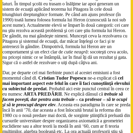
laturi. În timpul şcolii eu trasam o înălţime iar apoi generam un
sistem de ecuaţii aplicând teorema lui Pitagora în cele două
triunghiuri dreptunghice formate. Pe când am ajuns profesor (în
1990) toată lumea folosea formula lui Heron (cunoscută la noi sub
acest nume). Actualmente elevii se împart în două categorii: cei care
nu ştiu rezolva această problemă şi cei care ştiu formula lui Heron.
De gândit, nu mai gândeşte nimeni. Munceşti ceva la rezolvarea cu
Pitagora şi sistemul de ecuaţii, dar măcar înţelegi ce faci şi te
antrenezi în gândire. Dimpotrivă, formula lui Heron are un
comportament şi un efect clar de
cutie neagră
: socoteşti ceva acolo,
nu pricepi nimic ce se întâmplă, iar în final îţi dă un rezultat şi gata.
Sigur că o astfel de rezolvare o uiţi după câţiva ani.
Dar, pe departe cel mai fierbinte punct al acestei emisiuni a fost
momentul când dl.
Cristian Tudor Popescu
ne-a explicat că
cel
mai important aspect este felul în care îi faci cunoştiinţă elevului
cu subiectul de predat
. Probabil aici este punctul central în ceea ce
eu numesc
ARTA PREDĂRII
. Ne explică dânsul că
trebuie să
facem poveşti, dar pentru asta trebuie
– ca profesor –
să te ocupi
şi să te preocupi despre elev
.
Aceasta era paradigma în care se preda
încă în anii ’70, dar aceasta a fost înlocuită brutal la reforma din
1980 cu o nouă predare mai doctă, de sorginte ştiinţifică preluată din
cursurile universitare despre organizarea axiomatică a geometriei
euclidiene sau a altor teorii la modă în anii ‘60, cum ar fi teoria
mulţimilor, algebra booleană etc. La ora actuală profesorii ştiu să