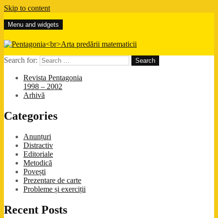
Skip to content
Menu and widgets
Pentagonia
Arta predării matematicii
Search for:
Revista Pentagonia
1998 – 2002
Arhivă
Categories
Anunțuri
Distractiv
Editoriale
Metodică
Povești
Prezentare de carte
Probleme și exerciții
Recent Posts