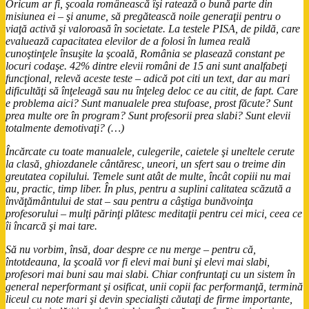
Oricum ar fi, şcoala românească îşi ratează o bună parte din
misiunea ei – şi anume, să pregătească noile generaţii pentru o
viaţă activă şi valoroasă în societate. La testele PISA, de pildă, care
evaluează capacitatea elevilor de a folosi în lumea reală
cunoştinţele însuşite la şcoală, România se plasează constant pe
locuri codaşe. 42% dintre elevii români de 15 ani sunt analfabeţi
funcţional, relevă aceste teste – adică pot citi un text, dar au mari
dificultăţi să înţeleagă sau nu înţeleg deloc ce au citit, de fapt. Care
e problema aici? Sunt manualele prea stufoase, prost făcute? Sunt
prea multe ore în program? Sunt profesorii prea slabi? Sunt elevii
totalmente demotivaţi? (…)
Încărcate cu toate manualele, culegerile, caietele şi uneltele cerute
la clasă, ghiozdanele cântăresc, uneori, un sfert sau o treime din
greutatea copilului. Temele sunt atât de multe, încât copiii nu mai
au, practic, timp liber. În plus, pentru a suplini calitatea scăzută a
învăţământului de stat – sau pentru a câştiga bunăvoinţa
profesorului – mulţi părinţi plătesc meditaţii pentru cei mici, ceea ce
îi încarcă şi mai tare.
Să nu vorbim, însă, doar despre ce nu merge – pentru că,
întotdeauna, la şcoală vor fi elevi mai buni şi elevi mai slabi,
profesori mai buni sau mai slabi. Chiar confruntaţi cu un sistem în
general neperformant şi osificat, unii copii fac performanţă, termină
liceul cu note mari şi devin specialişti căutaţi de firme importante,