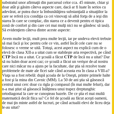
substratul unor afirmaţii din parcursul celor cca. 45 minute, chiar şi
doar atât şi găsim câteva aspecte care, dacă ar fi luate în serios cu
adevărat, ar putea duce la îmbunătăţirea substanţială a situaţiilor la
care se referă (cu condiţia ca cei vinovaţi să aibă forţa de a ieşi din
starea în care se complac, din starea ce a devenit pentru ei tipica
zonă de confort şi din care cei mai mulţi nici nu se gândesc să iasă).
Să evidenţiem câteva dintre aceste aspecte:
Avem multe lecţii, mult prea multe lecţii, iar pe undeva elevii trebuie
să mai facă şi loc pentru cele ce vin, astfel încât cele care nu se
folosesc o vreme se uită. Totuşi, acest aspect nu explică cum de o
elevă de clasa XII-a a uitat cum se stabileşte aria respectivă, pe când
CTP
încă nu a uitat. Ce şcoală a făcut
CTP
de încă nu a uitat? Dar
să nu luăm doar acest caz; ce şcoală a făcut un verişor de-al nostru
care nici măcar nu a ajuns pe la facultate, dar ştia să rezolve toate
problemele de mate ale ficei sale când aceasta era în clasa a VIII-a?
Viaţa sa a fost rebelă: după şcoala de la Oneşti, printre primele halte
a fost şi la mina din Cavnic (MM). La 50 de ani ştia să găsească
centrul unui cerc doar cu rigla şi compasul (în mai multe feluri), dar
n-a mai ştiut să găsească înălţimea unui trapez dreptunghic
ortodiagonal la care se cunoşteau bazele. De ce ştia el mai multă
matematică decât fiica sa? Ce fel de şcoală au făcut aceşti oameni,
de mai ţin minte astfel de lucruri, pe când actualii elevi de liceu deja
le-au uitat?