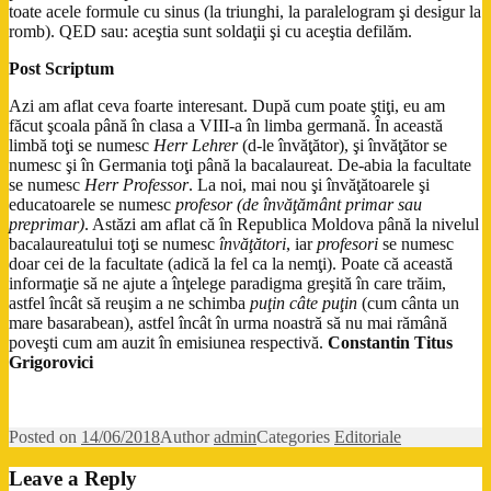
toate acele formule cu sinus (la triunghi, la paralelogram şi desigur la
romb). QED sau: aceştia sunt soldaţii şi cu aceştia defilăm.
Post Scriptum
Azi am aflat ceva foarte interesant. După cum poate ştiţi, eu am
făcut şcoala până în clasa a VIII-a în limba germană. În această
limbă toţi se numesc
Herr Lehrer
(d-le învăţător), şi învăţător se
numesc şi în Germania toţi până la bacalaureat. De-abia la facultate
se numesc
Herr Professor
. La noi, mai nou şi învăţătoarele şi
educatoarele se numesc
profesor (de învăţământ primar sau
preprimar)
. Astăzi am aflat că în Republica Moldova până la nivelul
bacalaureatului toţi se numesc
învăţători
, iar
profesori
se numesc
doar cei de la facultate (adică la fel ca la nemţi). Poate că această
informaţie să ne ajute a înţelege paradigma greşită în care trăim,
astfel încât să reuşim a ne schimba
puţin câte puţin
(cum cânta un
mare basarabean), astfel încât în urma noastră să nu mai rămână
poveşti cum am auzit în emisiunea respectivă.
Constantin Titus
Grigorovici
Posted on
14/06/2018
Author
admin
Categories
Editoriale
Leave a Reply