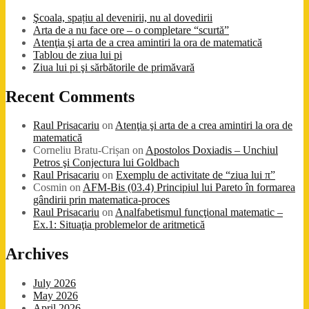
Şcoala, spațiu al devenirii, nu al dovedirii
Arta de a nu face ore – o completare “scurtă”
Atenţia şi arta de a crea amintiri la ora de matematică
Tablou de ziua lui pi
Ziua lui pi şi sărbătorile de primăvară
Recent Comments
Raul Prisacariu
on
Atenţia şi arta de a crea amintiri la ora de
matematică
Corneliu Bratu-Crișan
on
Apostolos Doxiadis – Unchiul
Petros şi Conjectura lui Goldbach
Raul Prisacariu
on
Exemplu de activitate de “ziua lui π”
Cosmin
on
AFM-Bis (03.4) Principiul lui Pareto în formarea
gândirii prin matematica-proces
Raul Prisacariu
on
Analfabetismul funcţional matematic –
Ex.1: Situaţia problemelor de aritmetică
Archives
July 2026
May 2026
April 2026