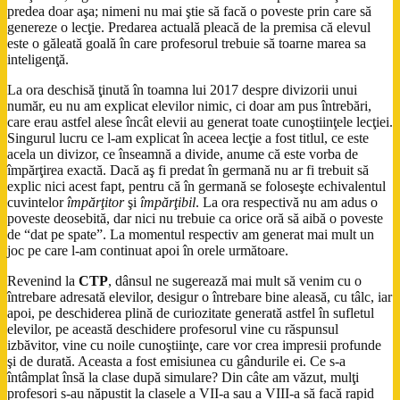
predea doar aşa; nimeni nu mai ştie să facă o poveste prin care să
genereze o lecţie. Predarea actuală pleacă de la premisa că elevul
este o găleată goală în care profesorul trebuie să toarne marea sa
inteligenţă.
La ora deschisă ţinută în toamna lui 2017 despre divizorii unui
număr, eu nu am explicat elevilor nimic, ci doar am pus întrebări,
care erau astfel alese încât elevii au generat toate cunoştiinţele lecţiei.
Singurul lucru ce l-am explicat în aceea lecţie a fost titlul, ce este
acela un divizor, ce înseamnă a divide, anume că este vorba de
împărţirea exactă. Dacă aş fi predat în germană nu ar fi trebuit să
explic nici acest fapt, pentru că în germană se foloseşte echivalentul
cuvintelor
împărţitor
şi
împărţibil
. La ora respectivă nu am adus o
poveste deosebită, dar nici nu trebuie ca orice oră să aibă o poveste
de “dat pe spate”. La momentul respectiv am generat mai mult un
joc pe care l-am continuat apoi în orele următoare.
Revenind la
CTP
, dânsul ne sugerează mai mult să venim cu o
întrebare adresată elevilor, desigur o întrebare bine aleasă, cu tâlc, iar
apoi, pe deschiderea plină de curiozitate generată astfel în sufletul
elevilor, pe această deschidere profesorul vine cu răspunsul
izbăvitor, vine cu noile cunoştiinţe, care vor crea impresii profunde
şi de durată. Aceasta a fost emisiunea cu gândurile ei. Ce s-a
întâmplat însă la clase după simulare? Din câte am văzut, mulţi
profesori s-au năpustit la clasele a VII-a sau a VIII-a să facă rapid