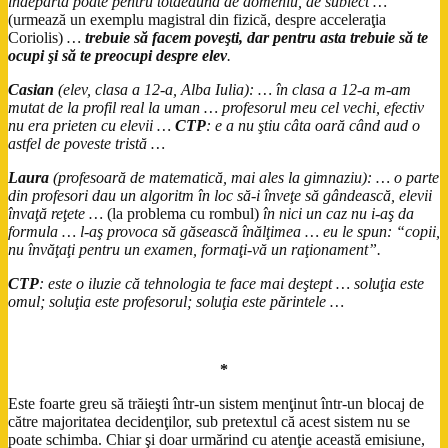
îndepărta poate pentru totdeauna de domeniu, de subiect …
(urmează un exemplu magistral din fizică, despre acceleraţia
Coriolis)
…
trebuie să facem poveşti, dar pentru asta trebuie să te
ocupi şi să te preocupi despre elev
.
Casian
(elev, clasa a 12-a, Alba Iulia): … în clasa a 12-a m-am
mutat de la profil real la uman … profesorul meu cel vechi, efectiv
nu era prieten cu elevii …
CTP
: e a nu ştiu câta oară când aud o
astfel de poveste tristă …
Laur
a
(profesoară de matematică, mai ales la gimnaziu): … o parte
din profesori dau un algoritm în loc să-i înveţe să gândească, elevii
învaţă reţete …
(la problema cu rombul)
în nici un caz nu i-aş da
formula … l-aş provoca să găsească înălţimea … eu le spun: “copii,
nu învăţaţi pentru un examen, formaţi-vă un raţionament”.
CTP
: este o iluzie că tehnologia te face mai deştept … soluţia este
omul; soluţia este profesorul; soluţia este părintele …
*
Este foarte greu să trăieşti într-un sistem menţinut într-un blocaj de
către majoritatea decidenţilor, sub pretextul că acest sistem nu se
poate schimba. Chiar şi doar urmărind cu atenţie această emisiune,