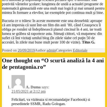
potrivită vârstelor şcolare; lungimea de undă a actualei programe de
matematică gimnazială este una mult mai logică şi mai umană pentru
mintea în formare a elevilor, iar exemplele pot continua mult şi bine.
Bucuria ce o trăiesc în aceste momente este una deosebită: aproape
că am impresia că sunt într-un film din anii ’80, când Ceauşescu îi
obliga pe români să îndeplinească planul cincinal în 4 ani, iar toată
lumea se grăbea să raporteze asta. Stimaţi cititori, vă muţumesc din
suflet că îmi vizitaţi umilul blog (în zilele slabe cel puţin 50 de
accesări, în zilele mai bune mult peste 100 de vizite).
Titus G.
Posted on
20/09/2019
Author
admin
Categories
Editoriale
One thought on “O scurtă analiză la 4 ani
de pentagonia.ro”
A. Duma
says:
21/05/2021 at 2:12 pm
Felicitari, va viziteaza si recomanda(pe Facebook) si
presedintele SSMR, Radu Gologan.