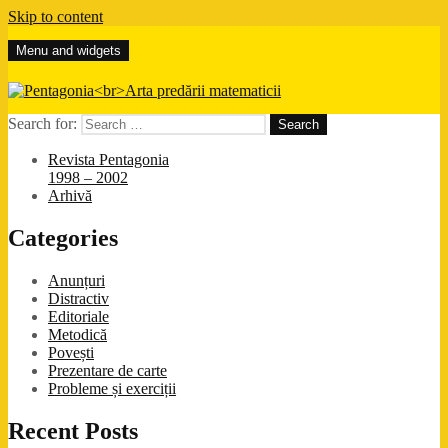
Skip to content
Menu and widgets
Pentagonia
Arta predării matematicii
Search for:
Revista Pentagonia
1998 – 2002
Arhivă
Categories
Anunțuri
Distractiv
Editoriale
Metodică
Povești
Prezentare de carte
Probleme și exerciții
Recent Posts