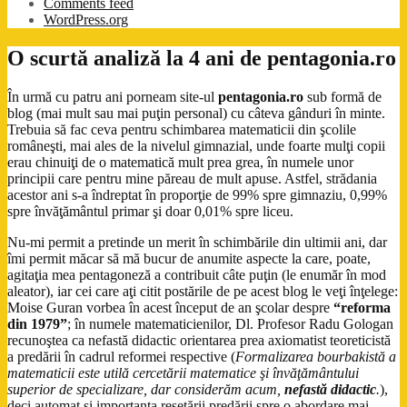
Comments feed
WordPress.org
O scurtă analiză la 4 ani de pentagonia.ro
În urmă cu patru ani porneam site-ul
pentagonia.ro
sub formă de
blog (mai mult sau mai puţin personal) cu câteva gânduri în minte.
Trebuia să fac ceva pentru schimbarea matematicii din şcolile
româneşti, mai ales de la nivelul gimnazial, unde foarte mulţi copii
erau chinuiţi de o matematică mult prea grea, în numele unor
principii care pentru mine păreau de mult apuse. Astfel, strădania
acestor ani s-a îndreptat în proporţie de 99% spre gimnaziu, 0,99%
spre învăţământul primar şi doar 0,01% spre liceu.
Nu-mi permit a pretinde un merit în schimbările din ultimii ani, dar
îmi permit măcar să mă bucur de anumite aspecte la care, poate,
agitaţia mea pentagoneză a contribuit câte puţin (le enumăr în mod
aleator), iar cei care aţi citit postările de pe acest blog le veţi înţelege:
Moise Guran vorbea în acest început de an şcolar despre
“reforma
din 1979”
; în numele matematicienilor, Dl. Profesor Radu Gologan
recunoştea ca nefastă didactic orientarea prea axiomatist teoreticistă
a predării în cadrul reformei respective (
Formalizarea bourbakistă a
matematicii este utilă cercetării matematice şi învăţământului
superior de specializare, dar considerăm acum,
nefastă didactic
.
),
deci automat şi importanţa resetării predării spre o abordare mai