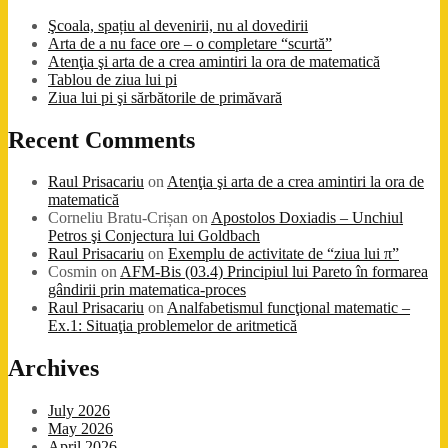
Şcoala, spațiu al devenirii, nu al dovedirii
Arta de a nu face ore – o completare “scurtă”
Atenţia şi arta de a crea amintiri la ora de matematică
Tablou de ziua lui pi
Ziua lui pi şi sărbătorile de primăvară
Recent Comments
Raul Prisacariu
on
Atenţia şi arta de a crea amintiri la ora de
matematică
Corneliu Bratu-Crișan
on
Apostolos Doxiadis – Unchiul
Petros şi Conjectura lui Goldbach
Raul Prisacariu
on
Exemplu de activitate de “ziua lui π”
Cosmin
on
AFM-Bis (03.4) Principiul lui Pareto în formarea
gândirii prin matematica-proces
Raul Prisacariu
on
Analfabetismul funcţional matematic –
Ex.1: Situaţia problemelor de aritmetică
Archives
July 2026
May 2026
April 2026