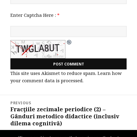
Enter Captcha Here :
*
This site uses Akismet to reduce spam.
Learn how
your comment data is processed.
Post
PREVIOUS
navigation
Fracţiile zecimale periodice (2) –
Previous
Gânduri metodico didactice (inclusiv
post:
dilema cognitivă)