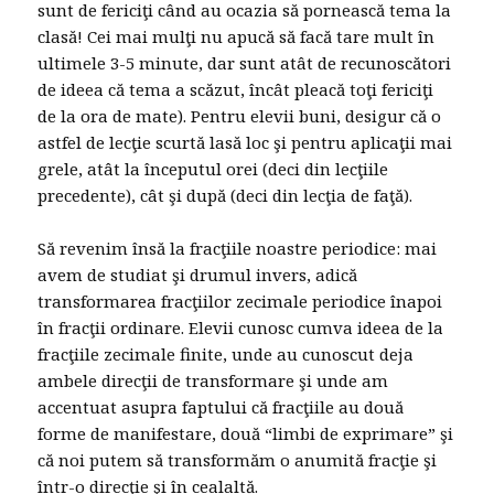
sunt de fericiţi când au ocazia să pornească tema la
clasă! Cei mai mulţi nu apucă să facă tare mult în
ultimele 3-5 minute, dar sunt atât de recunoscători
de ideea că tema a scăzut, încât pleacă toţi fericiţi
de la ora de mate). Pentru elevii buni, desigur că o
astfel de lecţie scurtă lasă loc şi pentru aplicaţii mai
grele, atât la începutul orei (deci din lecţiile
precedente), cât şi după (deci din lecţia de faţă).
Să revenim însă la fracţiile noastre periodice: mai
avem de studiat şi drumul invers, adică
transformarea fracţiilor zecimale periodice înapoi
în fracţii ordinare. Elevii cunosc cumva ideea de la
fracţiile zecimale finite, unde au cunoscut deja
ambele direcţii de transformare şi unde am
accentuat asupra faptului că fracţiile au două
forme de manifestare, două “limbi de exprimare” şi
că noi putem să transformăm o anumită fracţie şi
într-o direcţie şi în cealaltă.