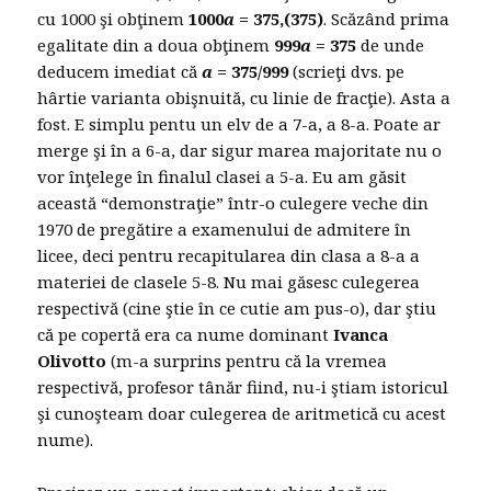
cu 1000 şi obţinem
1000
a
= 375,(375)
. Scăzând prima
egalitate din a doua obţinem
999
a
= 375
de unde
deducem imediat că
a
= 375/999
(scrieţi dvs. pe
hârtie varianta obişnuită, cu linie de fracţie). Asta a
fost. E simplu pentu un elv de a 7-a, a 8-a. Poate ar
merge şi în a 6-a, dar sigur marea majoritate nu o
vor înţelege în finalul clasei a 5-a. Eu am găsit
această “demonstraţie” într-o culegere veche din
1970 de pregătire a examenului de admitere în
licee, deci pentru recapitularea din clasa a 8-a a
materiei de clasele 5-8. Nu mai găsesc culegerea
respectivă (cine ştie în ce cutie am pus-o), dar ştiu
că pe copertă era ca nume dominant
Ivanca
Olivotto
(m-a surprins pentru că la vremea
respectivă, profesor tânăr fiind, nu-i ştiam istoricul
şi cunoşteam doar culegerea de aritmetică cu acest
nume).