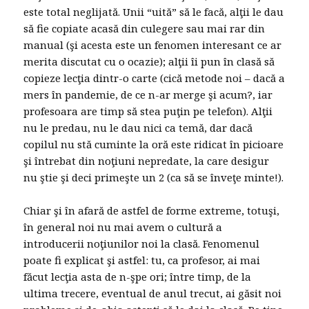
este total neglijată. Unii “uită” să le facă, alţii le dau
să fie copiate acasă din culegere sau mai rar din
manual (şi acesta este un fenomen interesant ce ar
merita discutat cu o ocazie); alţii îi pun în clasă să
copieze lecţia dintr-o carte (cică metode noi – dacă a
mers în pandemie, de ce n-ar merge şi acum?, iar
profesoara are timp să stea puţin pe telefon). Alţii
nu le predau, nu le dau nici ca temă, dar dacă
copilul nu stă cuminte la oră este ridicat în picioare
şi întrebat din noţiuni nepredate, la care desigur
nu ştie şi deci primeşte un 2 (ca să se înveţe minte!).
Chiar şi în afară de astfel de forme extreme, totuşi,
în general noi nu mai avem o cultură a
introducerii noţiunilor noi la clasă. Fenomenul
poate fi explicat şi astfel: tu, ca profesor, ai mai
făcut lecţia asta de n-şpe ori; între timp, de la
ultima trecere, eventual de anul trecut, ai găsit noi