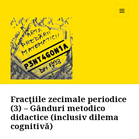
Pentagonia
MENU
AND
WIDGETS
Fracţiile zecimale periodice
(3) – Gânduri metodico
didactice (inclusiv dilema
cognitivă)