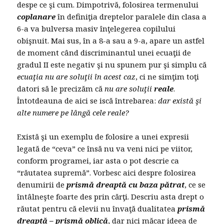
despe ce şi cum. Dimpotrivă, folosirea termenului
coplanare
în definiţia dreptelor paralele din clasa a
6-a va bulversa masiv înţelegerea copilului
obişnuit. Mai sus, în a 8-a sau a 9-a, apare un astfel
de moment când discriminantul unei ecuaţii de
gradul II este negativ şi nu spunem pur şi simplu că
ecuaţia nu are soluţii în acest caz
, ci ne simţim toţi
datori să le precizăm că
nu are soluţii
reale
.
Întotdeauna de aici se iscă întrebarea:
dar există şi
alte numere pe lângă cele reale?
Există şi un exemplu de folosire a unei expresii
legată de “ceva” ce însă nu va veni nici pe viitor,
conform programei, iar asta o pot descrie ca
“răutatea supremă”. Vorbesc aici despre folosirea
denumirii de
prismă dreaptă cu baza pătrat
, ce se
întâlneşte foarte des prin cărţi. Descriu asta drept o
răutat pentru că elevii nu învaţă dualitatea
prismă
dreaptă – prismă oblică
, dar nici măcar ideea de