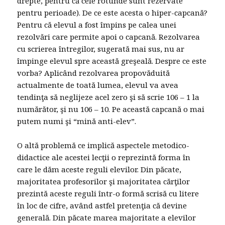
drepte, pentru că cele rotunde sunt rezervate
pentru perioade). De ce este acesta o hiper-capcană?
Pentru că elevul a fost împins pe calea unei
rezolvări care permite apoi o capcană. Rezolvarea
cu scrierea întregilor, sugerată mai sus, nu ar
împinge elevul spre această greşeală. Despre ce este
vorba? Aplicând rezolvarea propovăduită
actualmente de toată lumea, elevul va avea
tendinţa să neglijeze acel zero şi să scrie 106 – 1 la
numărător, şi nu 106 – 10. Pe această capcană o mai
putem numi şi “mină anti-elev”.
O altă problemă ce implică aspectele metodico-
didactice ale acestei lecţii o reprezintă forma în
care le dăm aceste reguli elevilor. Din păcate,
majoritatea profesorilor şi majoritatea cărţilor
prezintă aceste reguli într-o formă scrisă cu litere
în loc de cifre, având astfel pretenţia că devine
generală. Din păcate marea majoritate a elevilor