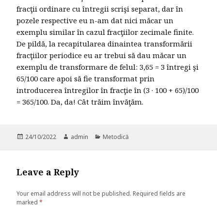
fracţii ordinare cu întregii scrişi separat, dar în
pozele respective eu n-am dat nici măcar un
exemplu similar în cazul fracţiilor zecimale finite.
De pildă, la recapitularea dinaintea transformării
fracţiilor periodice eu ar trebui să dau măcar un
exemplu de transformare de felul: 3,65 = 3 întregi şi
65/100 care apoi să fie transformat prin
introducerea întregilor în fracţie în (3 · 100 + 65)/100
= 365/100. Da, da! Cât trăim învăţăm.
Posted
24/10/2022
Author
admin
Categories
Metodică
on
Leave a Reply
Your email address will not be published.
Required fields are
marked
*