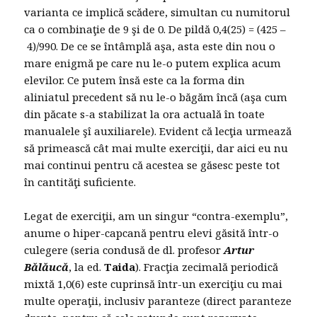
varianta ce implică scădere, simultan cu numitorul
ca o combinaţie de 9 şi de 0. De pildă 0,4(25) = (425 –
4)/990. De ce se întâmplă aşa, asta este din nou o
mare enigmă pe care nu le-o putem explica acum
elevilor. Ce putem însă este ca la forma din
aliniatul precedent să nu le-o băgăm încă (aşa cum
din păcate s-a stabilizat la ora actuală în toate
manualele şî auxiliarele). Evident că lecţia urmează
să primească cât mai multe exerciţii, dar aici eu nu
mai continui pentru că acestea se găsesc peste tot
în cantităţi suficiente.
Legat de exerciţii, am un singur “contra-exemplu”,
anume o hiper-capcană pentru elevi găsită într-o
culegere (seria condusă de dl. profesor
Artur
Bălăucă
, la ed.
Taida
). Fracţia zecimală periodică
mixtă 1,0(6) este cuprinsă într-un exerciţiu cu mai
multe operaţii, inclusiv paranteze (direct paranteze