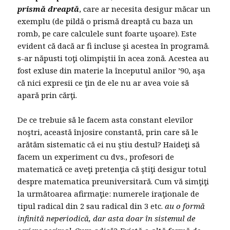
prismă dreaptă
, care ar necesita desigur măcar un
exemplu (de pildă o prismă dreaptă cu baza un
romb, pe care calculele sunt foarte uşoare). Este
evident că dacă ar fi incluse şi acestea în programă.
s-ar năpusti toţi olimpiştii în acea zonă. Acestea au
fost exluse din materie la începutul anilor ’90, aşa
că nici expresii ce ţin de ele nu ar avea voie să
apară prin cărţi.
De ce trebuie să le facem asta constant elevilor
noştri, această înjosire constantă, prin care să le
arătăm sistematic că ei nu ştiu destul? Haideţi să
facem un experiment cu dvs., profesori de
matematică ce aveţi pretenţia că ştiţi desigur totul
despre matematica preuniversitară. Cum vă simţiţi
la următoarea afirmaţie: numerele iraţionale de
tipul radical din 2 sau radical din 3 etc.
au o formă
infinită neperiodică, dar asta doar în sistemul de