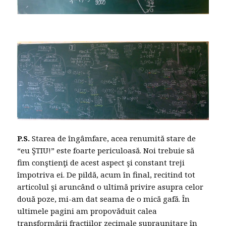
P.S.
Starea de îngâmfare, acea renumită stare de
“eu ŞTIU!” este foarte periculoasă. Noi trebuie să
fim conştienţi de acest aspect şi constant treji
împotriva ei. De pildă, acum în final, recitind tot
articolul şi aruncând o ultimă privire asupra celor
două poze, mi-am dat seama de o mică gafă. În
ultimele pagini am propovăduit calea
transformării fracţiilor zecimale supraunitare în