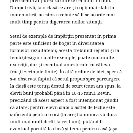
precedentă ar putea să dureze cel mult 15 min.
Dimpotrivă, la o clasă ce are şi copii mai slabi la
matematică, acestora trebuie să li se acorde mai
mult timp pentru digerarea noilor situaţii.
Setul de exemple de împărţiri prezentat în prima
parte este suficient de bogat în diversitatea
formelor rezultatelor, acesta trebuind repetat şi la
temă (desigur cu alte exemple, poate mai multe
exerciţii, dar şi eventual amestecate cu câteva
fracţii zecimale finite). În altă ordine de idei, sper că
s-a observat faptul că setul propus spre parcurgere
la clasă este totuşi destul de scurt (cum am spus, la
elevii buni probabil până în 10-15 min.). Revin,
precizând că acest aspect a fost intenţionat gândit
ca atare: pentru elevii slabi o astfel de lecţie este
suficientă pentru o oră (la aceştia munca va dura
mult mai mult decât la cei buni), putând fi
eventual pornită la clasă şi tema pentru casă (aşa