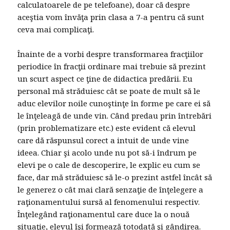
calculatoarele de pe telefoane), doar că despre
aceştia vom învăţa prin clasa a 7-a pentru că sunt
ceva mai complicaţi.
Înainte de a vorbi despre transformarea fracţiilor
periodice în fracţii ordinare mai trebuie să prezint
un scurt aspect ce ţine de didactica predării. Eu
personal mă străduiesc cât se poate de mult să le
aduc elevilor noile cunoştinţe în forme pe care ei să
le înţeleagă de unde vin. Când predau prin întrebări
(prin problematizare etc.) este evident că elevul
care dă răspunsul corect a intuit de unde vine
ideea. Chiar şi acolo unde nu pot să-i îndrum pe
elevi pe o cale de descoperire, le explic eu cum se
face, dar mă străduiesc să le-o prezint astfel încât să
le generez o cât mai clară senzaţie de înţelegere a
raţionamentului sursă al fenomenului respectiv.
Înţelegând raţionamentul care duce la o nouă
situaţie, elevul îşi formează totodată şi gândirea.