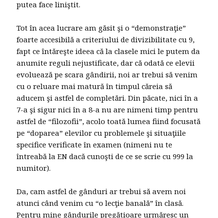
putea face liniştit.
Tot în acea lucrare am găsit şi o “demonstraţie”
foarte accesibilă a criteriului de divizibilitate cu 9,
fapt ce întăreşte ideea că la clasele mici le putem da
anumite reguli nejustificate, dar că odată ce elevii
evoluează pe scara gândirii, noi ar trebui să venim
cu o reluare mai matură în timpul căreia să
aducem şi astfel de completări. Din păcate, nici în a
7-a şi sigur nici în a 8-a nu are nimeni timp pentru
astfel de “filozofii”, acolo toată lumea fiind focusată
pe “doparea” elevilor cu problemele şi situaţiile
specifice verificate în examen (nimeni nu te
întreabă la EN dacă cunoşti de ce se scrie cu 999 la
numitor).
Da, cam astfel de gânduri ar trebui să avem noi
atunci când venim cu “o lecţie banală” în clasă.
Pentru mine gândurile pregătioare urmăresc un