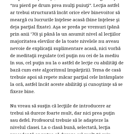
“nu pierd pe drum prea mulţi puiuţi”. Lecţia astfel
ar trebui structurată încât orice elev binevoitor să
meargă cu lucrurile înţelese acasă (bine înţelese şi
deja parţial fixate). Aşa se preda pe vremuri (până
prin anii ’70) şi până la un anumit nivel al lecţiilor
majoritatea elevilor de la toate nivelele nu aveau
nevoie de explicaţii suplimentare acasă, nici vorbă
de meditaţii regulate (cel puţin nu cei de la mediu
în sus, cel puţin nu la o astfel de lecţie cu abilităţi de
bază cum este algoritmul împărţirii). Tema de casă
trebuie apoi să repete măcar parţial cele întâmplate
la oră, astfel încât aceste abilităţi şi cunoştinţe să se
fixeze bine.
Nu vreau să susţin că lecţiile de introducere ar
trebui să dureze foarte mult, dar nici prea puţin
sau defel. Profesorul trebuie să le adapteze la
nivelul clasei. La o clasă bună, selectată, lecţia