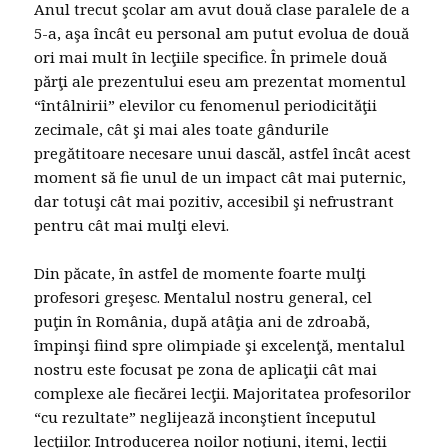
Anul trecut şcolar am avut două clase paralele de a
5-a, aşa încât eu personal am putut evolua de două
ori mai mult în lecţiile specifice. În primele două
părţi ale prezentului eseu am prezentat momentul
“întâlnirii” elevilor cu fenomenul periodicităţii
zecimale, cât şi mai ales toate gândurile
pregătitoare necesare unui dascăl, astfel încât acest
moment să fie unul de un impact cât mai puternic,
dar totuşi cât mai pozitiv, accesibil şi nefrustrant
pentru cât mai mulţi elevi.
Din păcate, în astfel de momente foarte mulţi
profesori greşesc. Mentalul nostru general, cel
puţin în România, după atâţia ani de zdroabă,
împinşi fiind spre olimpiade şi excelenţă, mentalul
nostru este focusat pe zona de aplicaţii cât mai
complexe ale fiecărei lecţii. Majoritatea profesorilor
“cu rezultate” neglijează inconştient începutul
lecţiilor. Introducerea noilor noţiuni, itemi, lecţii