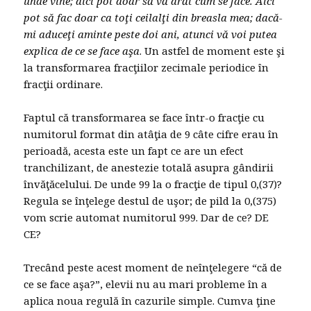
unde vine; aici pot doar să vă arăt cum se face. Aici
pot să fac doar ca toţi ceilalţi din breasla mea; dacă-
mi aduceţi aminte peste doi ani, atunci vă voi putea
explica de ce se face aşa
. Un astfel de moment este şi
la transformarea fracţiilor zecimale periodice în
fracţii ordinare.
Faptul că transformarea se face într-o fracţie cu
numitorul format din atâţia de 9 câte cifre erau în
perioadă, acesta este un fapt ce are un efect
tranchilizant, de anestezie totală asupra gândirii
învăţăcelului. De unde 99 la o fracţie de tipul 0,(37)?
Regula se înţelege destul de uşor; de pild la 0,(375)
vom scrie automat numitorul 999. Dar de ce? DE
CE?
Trecând peste acest moment de neînţelegere “că de
ce se face aşa?”, elevii nu au mari probleme în a
aplica noua regulă în cazurile simple. Cumva ţine