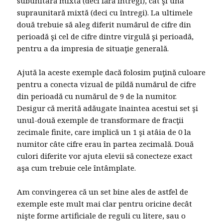
subunitară mixtă (deci fără întregi), cât şi una
supraunitară mixtă (deci cu întregi). La ultimele
două trebuie să aleg diferit numărul de cifre din
perioadă şi cel de cifre dintre virgulă şi perioadă,
pentru a da impresia de situaţie generală.
Ajută la aceste exemple dacă folosim puţină culoare
pentru a conecta vizual de pildă numărul de cifre
din perioadă cu numărul de 9 de la numitor.
Desigur că merită adăugate înaintea acestui set şi
unul-două exemple de transformare de fracţii
zecimale finite, care implică un 1 şi atâia de 0 la
numitor câte cifre erau în partea zecimală. Două
culori diferite vor ajuta elevii să conecteze exact
aşa cum trebuie cele întâmplate.
Am convingerea că un set bine ales de astfel de
exemple este mult mai clar pentru oricine decât
nişte forme artificiale de reguli cu litere, sau o