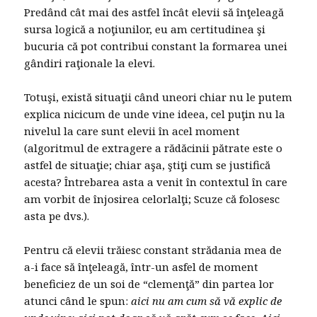
Predând cât mai des astfel încât elevii să înţeleagă
sursa logică a noţiunilor, eu am certitudinea şi
bucuria că pot contribui constant la formarea unei
gândiri raţionale la elevi.
Totuşi, există situaţii când uneori chiar nu le putem
explica nicicum de unde vine ideea, cel puţin nu la
nivelul la care sunt elevii în acel moment
(algoritmul de extragere a rădăcinii pătrate este o
astfel de situaţie; chiar aşa, ştiţi cum se justifică
acesta? Întrebarea asta a venit în contextul în care
am vorbit de înjosirea celorlalţi; Scuze că folosesc
asta pe dvs.).
Pentru că elevii trăiesc constant strădania mea de
a-i face să înţeleagă, într-un asfel de moment
beneficiez de un soi de “clemenţă” din partea lor
atunci când le spun:
aici nu am cum să vă explic de