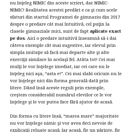
nu înţeleg NIMIC din aceste scrieri, dar NIMIC-
NIMIC! Realitatea acestei predări e ca şi cum acele
sfaturi din startul Programei de gimnaziu din 2017
despre o predare cât mai întuitivă, cel puţin la
clasele gimnaziale mici, sunt de fapt
aplicate exact
pe dos
. Aici o predare intuitivă înseamnă să-i dai
câteva exemple cât mai sugestive, iar elevul prin
simpla imitaţie să facă mai departe alte şi alte
exerciţii similare în acelaşî fel. Atâta tot! Cei mai
mulţi le vor înţelege imediat, iar cei care nu le
înţeleg nici aşa, “asta e!”. Cei mai slabi oricum nu le
vor înţelege nici din forma generală dată prin
litere. Dând însă aceste reguli prin exemple,
creştem considerabil numărul elevilor ce le vor
înţelege şi le vor putea face fără ajutor de acasă.
Din forma cu litere însă, “marea mare” majoritate
nu vor înţelege nimic şi vor avea deci nevoie de
explicaţii reluate acasă. Iar acasă, fie un părinte, fie