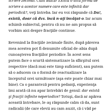
scriere zecimal
. Cum adică?
Există o altă formă de
scriere a acestor numere care este infinită dar
periodică?
, veţi întreba. Iar eu voi răspunde că
Da!,
există, doar că dvs. încă n-aţi învăţat-o
. Iar acum
schimb subiectul, pentru că nu ne-am propus să
vorbim aici despre fracţiile continue.
Revenind la fracţiile zecimale finite, după părerea
mea acestea pot fi denumite oficial de-abia după
cunoaşterea fracţiilor periodice. În acest sens
putem face o scurtă sistematizare la sfârşitul orei
respective (dacă mai este timp suficient), sau putem
să o aducem ca o formă de reactualizare la
începutul orei următoare (aşa este poate chiar mai
bine). Ca o paranteză pentru pedanţi, experienţa
îmi arată că nu apar întrebări de genul:
dar există
şi fracţii infinite neperiodice?
Totuşi, dacă ar apărea
această întrebare, le-aş răspunde calm că da, sunt
radicalii (de care elevii au cam auzit, că-i văd pe