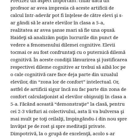
Precizez un aspect important: chiar dacă un
profesor ar avea impresia că aceste artificii de
calcul într-adevăr pot fi înţelese de către elevi şi s-
ar gândi să le arate elevilor în clasa a 5-a,
realitatea ar avea şanse mari să fie una opusă.
Haideţi să analizăm puţin lucrurile din punct de
vedere a fenomenului dilemei cognitive. Elevii
tocmai ce au fost confruntaţi cu o puternică dilemă
cognitivă. În aceste condiţii lămurirea şi justificarea
respectivei dileme cognitive ar trebui să aibă loc pe
o cale cognitivă care face deja parte din uzualul
elevilor, din “zona lor de confort” intelectual. Or,
astfel de artificii sigur încă nu fac parte din zona de
confort calculaţionist al elevilor obişnuiţi în clasa a
5-a. Făcând această “demonstraţie” la clasă, pentru
cei 2-3 vârfuri ai colectivului, asta îi va bulversa şi
mai mult pe toţi ceilalţi, împingându-i din nou spre
învăţat pe de rost şi spre meditaţii private.
Dimpotrivă, la o grupă de excelenţă, acolo s-ar