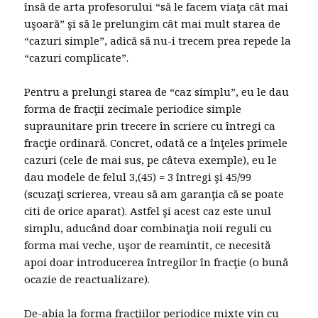
însă de arta profesorului “să le facem viaţa cât mai
uşoară” şi să le prelungim cât mai mult starea de
“cazuri simple”, adică să nu-i trecem prea repede la
“cazuri complicate”.
Pentru a prelungi starea de “caz simplu”, eu le dau
forma de fracţii zecimale periodice simple
supraunitare prin trecere în scriere cu întregi ca
fracţie ordinară. Concret, odată ce a înţeles primele
cazuri (cele de mai sus, pe câteva exemple), eu le
dau modele de felul 3,(45) = 3 întregi şi 45/99
(scuzaţi scrierea, vreau să am garanţia că se poate
citi de orice aparat). Astfel şi acest caz este unul
simplu, aducând doar combinaţia noii reguli cu
forma mai veche, uşor de reamintit, ce necesită
apoi doar introducerea întregilor în fracţie (o bună
ocazie de reactualizare).
De-abia la forma fracţiilor periodice mixte vin cu