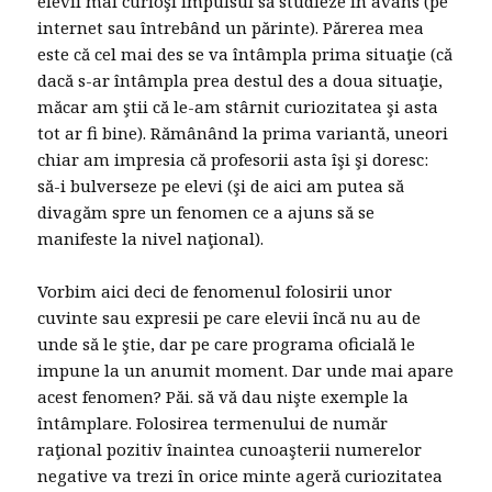
elevii mai curioşi impulsul să studieze în avans (pe
internet sau întrebând un părinte). Părerea mea
este că cel mai des se va întâmpla prima situaţie (că
dacă s-ar întâmpla prea destul des a doua situaţie,
măcar am ştii că le-am stârnit curiozitatea şi asta
tot ar fi bine). Rămânând la prima variantă, uneori
chiar am impresia că profesorii asta îşi şi doresc:
să-i bulverseze pe elevi (şi de aici am putea să
divagăm spre un fenomen ce a ajuns să se
manifeste la nivel naţional).
Vorbim aici deci de fenomenul folosirii unor
cuvinte sau expresii pe care elevii încă nu au de
unde să le ştie, dar pe care programa oficială le
impune la un anumit moment. Dar unde mai apare
acest fenomen? Păi. să vă dau nişte exemple la
întâmplare. Folosirea termenului de număr
raţional pozitiv înaintea cunoaşterii numerelor
negative va trezi în orice minte ageră curiozitatea