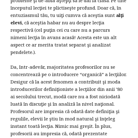
probleme şi de-abia aştepţi să le dai la clasă. Pe tine
începutul lecţiei te plictiseşte profund. Doar că, în
entuziasmul tău, tu uiţi cumva că aceştia sunt
alţi
elevi
, că aceştia habar nu au despre lecţia
respectivă (cel puţin cei cu care nu a parcurs
nimeni lecţia în avans acasă! Acesta este un alt
aspect ce ar merita tratat separat şi analizat
pendelete.).
Da, într-adevăr, majoritatea profesorilor nu se
concentrează pe o introducere “organică” a lecţiilor.
Desigur că la acest fenomen a contribuit şi moda
introducerilor definiţioniste a lecţiilor din anii ’80
ai secolului trecut, modă care nu a fost niciodată
luată în discuţie şi în analiză la nivel naţional.
Profesorul are impresia că odată date definiţia şi
regulile, elevii le ştiu în mod natural şi înţeleg
instant toată lecţia. Nimic mai greşit. În plus,
profesorii au impresia că, odată prezentate