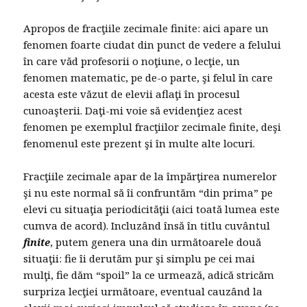
Apropos de fracţiile zecimale finite: aici apare un
fenomen foarte ciudat din punct de vedere a felului
în care văd profesorii o noţiune, o lecţie, un
fenomen matematic, pe de-o parte, şi felul în care
acesta este văzut de elevii aflaţi în procesul
cunoaşterii. Daţi-mi voie să evidenţiez acest
fenomen pe exemplul fracţiilor zecimale finite, deşi
fenomenul este prezent şi în multe alte locuri.
Fracţiile zecimale apar de la împărţirea numerelor
şi nu este normal să îi confruntăm “din prima” pe
elevi cu situaţia periodicităţii (aici toată lumea este
cumva de acord). Incluzând însă în titlu cuvântul
finite
, putem genera una din următoarele două
situaţii: fie îi derutăm pur şi simplu pe cei mai
mulţi, fie dăm “spoil” la ce urmează, adică stricăm
surpriza lecţiei următoare, eventual cauzând la