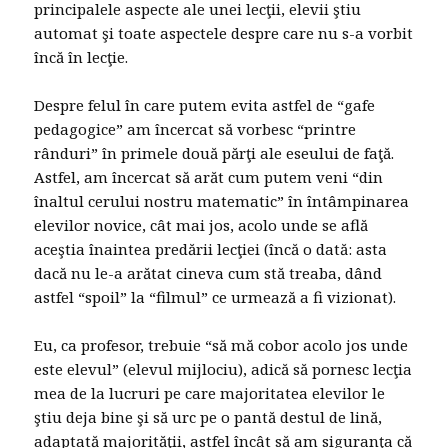
principalele aspecte ale unei lecţii, elevii ştiu
automat şi toate aspectele despre care nu s-a vorbit
încă în lecţie.
Despre felul în care putem evita astfel de “gafe
pedagogice” am încercat să vorbesc “printre
rânduri” în primele două părţi ale eseului de faţă.
Astfel, am încercat să arăt cum putem veni “din
înaltul cerului nostru matematic” în întâmpinarea
elevilor novice, cât mai jos, acolo unde se află
aceştia înaintea predării lecţiei (încă o dată: asta
dacă nu le-a arătat cineva cum stă treaba, dând
astfel “spoil” la “filmul” ce urmează a fi vizionat).
Eu, ca profesor, trebuie “să mă cobor acolo jos unde
este elevul” (elevul mijlociu), adică să pornesc lecţia
mea de la lucruri pe care majoritatea elevilor le
ştiu deja bine şi să urc pe o pantă destul de lină,
adaptată majorităţii, astfel încât să am siguranţa că