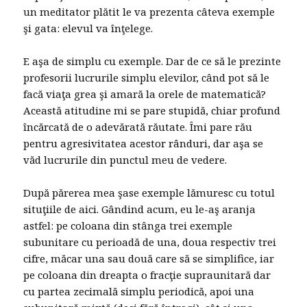
un meditator plătit le va prezenta câteva exemple
şi gata: elevul va înţelege.
E aşa de simplu cu exemple. Dar de ce să le prezinte
profesorii lucrurile simplu elevilor, când pot să le
facă viaţa grea şi amară la orele de matematică?
Această atitudine mi se pare stupidă, chiar profund
încărcată de o adevărată răutate. Îmi pare rău
pentru agresivitatea acestor rânduri, dar aşa se
văd lucrurile din punctul meu de vedere.
După părerea mea şase exemple lămuresc cu totul
situţiile de aici. Gândind acum, eu le-aş aranja
astfel: pe coloana din stânga trei exemple
subunitare cu perioadă de una, doua respectiv trei
cifre, măcar una sau două care să se simplifice, iar
pe coloana din dreapta o fracţie supraunitară dar
cu partea zecimală simplu periodică, apoi una