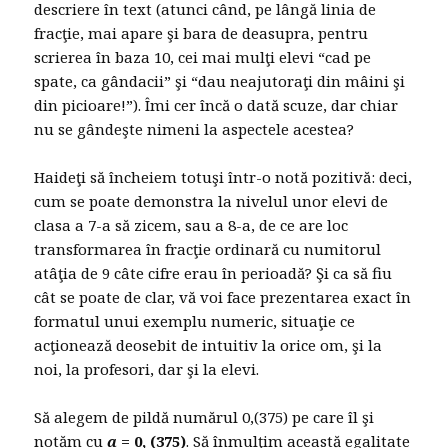
descriere în text (atunci când, pe lângă linia de
fracţie, mai apare şi bara de deasupra, pentru
scrierea în baza 10, cei mai mulţi elevi “cad pe
spate, ca gândacii” şi “dau neajutoraţi din mâini şi
din picioare!”). Îmi cer încă o dată scuze, dar chiar
nu se gândeşte nimeni la aspectele acestea?
Haideţi să încheiem totuşi într-o notă pozitivă: deci,
cum se poate demonstra la nivelul unor elevi de
clasa a 7-a să zicem, sau a 8-a, de ce are loc
transformarea în fracţie ordinară cu numitorul
atâţia de 9 câte cifre erau în perioadă? Şi ca să fiu
cât se poate de clar, vă voi face prezentarea exact în
formatul unui exemplu numeric, situaţie ce
acţionează deosebit de intuitiv la orice om, şi la
noi, la profesori, dar şi la elevi.
Să alegem de pildă numărul 0,(375) pe care îl şi
notăm cu
a
= 0, (375)
. Să înmulţim această egalitate