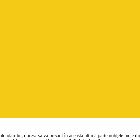
alendarului, doresc să vă prezint în această ultimă parte notiţele mele d