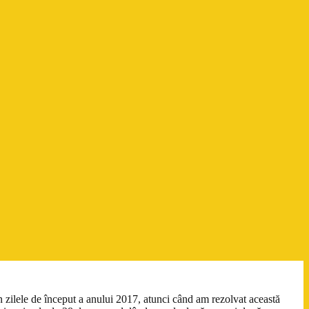
in zilele de început a anului 2017, atunci când am rezolvat această