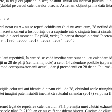
c, la fel şi cei şapte ani bisecţi posibili. Iniţial am încercat parcursu
 (dublu) pe cercul calendarelor bisecte. Astfel am obţinut prima dată list
 G, → a
 cel notat cu
a
– nu se repetă echidistant (nici nu avea cum, 28 nefiind d
în acest moment a fost dorinţa de a cuprinde într-o singură formă circul
rale din acel moment. De pildă, vedeţi în partea dreaptă o primă încercare 
ar anii 1989→1995→2006→2017→2023→2034→2045.
ară repetitivă, în care să se vadă imediat care sunt anii cu calendare id
t în 28 de părţi (centura mijlocie) a celor 14 calendare posibile (şapte no
n mod corespunzător anii actuali, dar şi precedenţii cu 28 de ani în urmă
ile celor trei ani identici dintr-un ciclu de 28, obţinând acele triunghiu
tei imagini putem stabili imediat că actualul calendar (2017) va putea fi
ernet legat de repetarea calendarului. Fără pretenţia unei căutări exhaust
secole până în 2100, an ce nu va fi considerat bisect). Cuvinte de căutar