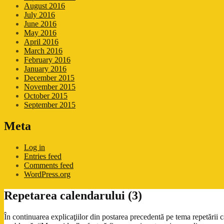
August 2016
July 2016
June 2016
May 2016
April 2016
March 2016
February 2016
January 2016
December 2015
November 2015
October 2015
September 2015
Meta
Log in
Entries feed
Comments feed
WordPress.org
Repetarea calendarului (3)
În continuarea explicaţiilor din postarea precedentă pe tema repetării c