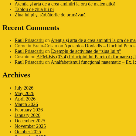
Atenţia şi arta de a crea amintiri la ora de matematică
Tablou de ziua lui pi
Ziua lui pi şi sărbătorile de primăvară
Recent Comments
Raul Prisacariu
on
Atenţia şi arta de a crea amintiri la ora de m
Corneliu Bratu-Crișan
on
Apostolos Doxiadis – Unchiul Petros 
Raul Prisacariu
on
Exemplu de activitate de “ziua lui π”
Cosmin
on
AFM-Bis (03.4) Principiul lui Pareto în formarea gâ
Raul Prisacariu
on
Analfabetismul funcţional matematic – Ex.1: 
Archives
July 2026
May 2026
April 2026
March 2026
February 2026
January 2026
December 2025
November 2025
October 2025