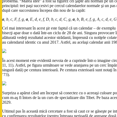
problemă. “Marea idee” a fost să figurez cei şapte ani normali pe un cer
principiul: trei paşi succesivi pe cercul calendarelor normale şi un pas
după care succesiunea începea din nou de la capăt:
a
, b, c, F, f, g,
a
, E, d, e, f, D, b, c, d, C, g,
a
, b, B, e, f, g, A, c, d, e,
Cel mai interesant în acest şir este faptul că un calendar – de exemplu
bisecţi apar doar o dată într-un ciclu de 28 de ani. Singura provocare 
alăturată vedeţi rezultatul acestor strădanii, împreună cu notiţele colate
au calendarul identic cu anul 2017. Astfel, au acelaşi calend
În acest moment este evidentă nevoia de a cuprinde într-o imagine circul
11, 11). Astfel, pe figura următoare se vede aranjarea pe un cerc împărţi
singură dată) pe centura interioară. Pe centura exterioară sunt notaţi î
’73).
Surpriza a apărut când am început să conectez cu o aceeaşi culoare poziţi
cum m-aş fi întors de la un curs de specializare din Tibet. Pe baza aces
2029.
Ultimul pas în această mică cercetare a fost să caut ce se găseşte pe int
cu confirmarea rezultatelor (pentru întreaga perioadă de aproape două 