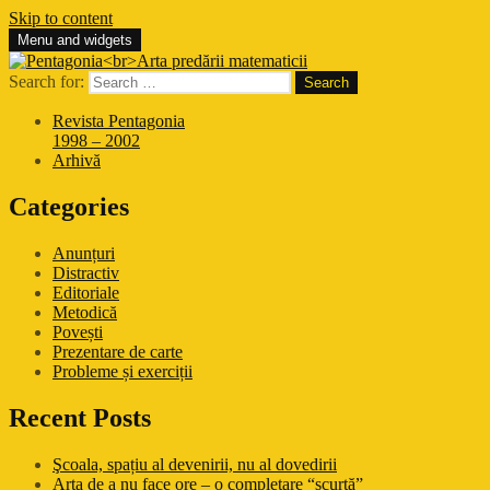
Skip to content
Menu and widgets
Pentagonia
Arta predării matematicii
Search for:
Revista Pentagonia
1998 – 2002
Arhivă
Categories
Anunțuri
Distractiv
Editoriale
Metodică
Povești
Prezentare de carte
Probleme și exerciții
Recent Posts
Şcoala, spațiu al devenirii, nu al dovedirii
Arta de a nu face ore – o completare “scurtă”