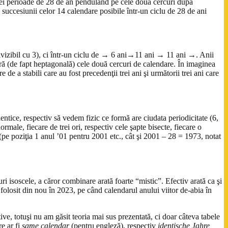
l unei perioade de 28 de an pendulând pe cele două cercuri după
a succesiunii celor 14 calendare posibile într-un ciclu de 28 de ani
ivizibil cu 3), ci într-un ciclu de → 6 ani→11 ani → 11 ani →. Anii
ară (de fapt heptagonală) cele două cercuri de calendare. În imaginea
de a stabili care au fost precedenţii trei ani şi următorii trei ani care
entice, respectiv să vedem fizic ce formă are ciudata periodicitate (6,
rmale, fiecare de trei ori, respectiv cele şapte bisecte, fiecare o
 (pe poziţia 1 anul ’01 pentru 2001 etc., cât şi 2001 – 28 = 1973, notat
ri isoscele, a căror combinare arată foarte “mistic”. Efectiv arată ca şi
 folosit din nou în 2023, pe când calendarul anului viitor de-abia în
ive, totuşi nu am găsit teoria mai sus prezentată, ci doar câteva tabele
e ar fi
same calendar
(pentru engleză), respectiv
identische Jahre