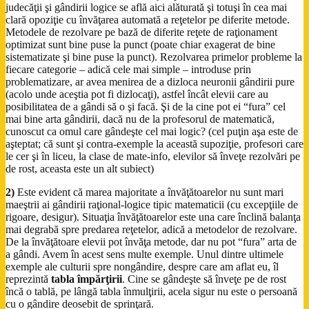
judecăţii şi gândirii logice se află aici alăturată şi totuşi în cea mai
clară opoziţie cu învăţarea automată a reţetelor pe diferite metode.
Metodele de rezolvare pe bază de diferite reţete de raţionament
optimizat sunt bine puse la punct (poate chiar exagerat de bine
sistematizate şi bine puse la punct). Rezolvarea primelor probleme la
fiecare categorie – adică cele mai simple – introduse prin
problematizare, ar avea menirea de a dizloca neuronii gândirii pure
(acolo unde aceştia pot fi dizlocaţi), astfel încât elevii care au
posibilitatea de a gândi să o şi facă. Şi de la cine pot ei “fura” cel
mai bine arta gândirii, dacă nu de la profesorul de matematică,
cunoscut ca omul care gândeşte cel mai logic? (cel puţin aşa este de
aşteptat; că sunt şi contra-exemple la această supoziţie, profesori care
le cer şi în liceu, la clase de mate-info, elevilor să înveţe rezolvări pe
de rost, aceasta este un alt subiect)
2)
Este evident că marea majoritate a învăţătoarelor nu sunt mari
maeştrii ai gândirii raţional-logice tipic matematicii (cu excepţiile de
rigoare, desigur). Situaţia învăţătoarelor este una care înclină balanţa
mai degrabă spre predarea reţetelor, adică a metodelor de rezolvare.
De la învăţătoare elevii pot învăţa metode, dar nu pot “fura” arta de
a gândi. Avem în acest sens multe exemple. Unul dintre ultimele
exemple ale culturii spre nongândire, despre care am aflat eu, îl
reprezintă
tabla împărţirii
. Cine se gândeşte să înveţe pe de rost
încă o tablă, pe lângă tabla înmulţirii, acela sigur nu este o persoană
cu o gândire deosebit de sprinţară.