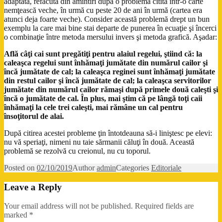
adaptată, refăcută din amintiri după o problemă citită într-o carte
nemţească veche, în urmă cu peste 20 de ani în urmă (cartea era
atunci deja foarte veche). Consider această problemă drept un bun
exemplu la care mai bine stai departe de punerea în ecuaţie şi încerci
o combinaţie între metoda mersului invers şi metoda grafică. Aşadar:
Află câţi cai sunt pregătiţi pentru alaiul regelui, ştiind că: la
caleaşca regelui sunt înhămaţi jumătate din numărul cailor şi
încă jumătate de cal; la caleaşca reginei sunt înhămaţi jumătate
din restul cailor şi încă jumătate de cal; la caleaşca servitorilor
jumătate din numărul cailor rămaşi după primele două caleşti şi
încă o jumătate de cal. În plus, mai ştim că pe lângă toţi caii
înhămaţi la cele trei caleşti, mai rămâne un cal pentru
însoţitorul de alai.
După citirea acestei probleme ţin întotdeauna să-i liniştesc pe elevi:
nu vă speriaţi, nimeni nu taie sărmanii căluţi în două. Această
problemă se rezolvă cu creionul, nu cu toporul.
Posted on
02/10/2019
Author
admin
Categories
Editoriale
Leave a Reply
Your email address will not be published.
Required fields are
marked
*