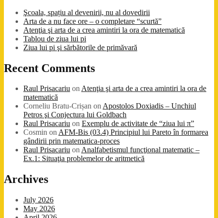
Şcoala, spațiu al devenirii, nu al dovedirii
Arta de a nu face ore – o completare “scurtă”
Atenţia şi arta de a crea amintiri la ora de matematică
Tablou de ziua lui pi
Ziua lui pi şi sărbătorile de primăvară
Recent Comments
Raul Prisacariu
on
Atenţia şi arta de a crea amintiri la ora de
matematică
Corneliu Bratu-Crișan
on
Apostolos Doxiadis – Unchiul
Petros şi Conjectura lui Goldbach
Raul Prisacariu
on
Exemplu de activitate de “ziua lui π”
Cosmin
on
AFM-Bis (03.4) Principiul lui Pareto în formarea
gândirii prin matematica-proces
Raul Prisacariu
on
Analfabetismul funcţional matematic –
Ex.1: Situaţia problemelor de aritmetică
Archives
July 2026
May 2026
April 2026