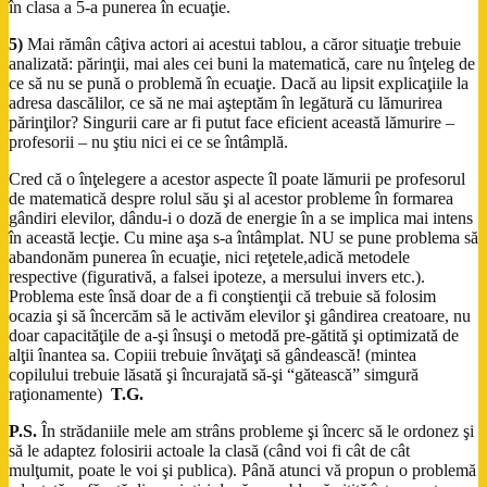
în clasa a 5-a punerea în ecuaţie.
5)
Mai rămân câţiva actori ai acestui tablou, a căror situaţie trebuie
analizată: părinţii, mai ales cei buni la matematică, care nu înţeleg de
ce să nu se pună o problemă în ecuaţie. Dacă au lipsit explicaţiile la
adresa dascălilor, ce să ne mai aşteptăm în legătură cu lămurirea
părinţilor? Singurii care ar fi putut face eficient această lămurire –
profesorii – nu ştiu nici ei ce se întâmplă.
Cred că o înţelegere a acestor aspecte îl poate lămurii pe profesorul
de matematică despre rolul său şi al acestor probleme în formarea
gândiri elevilor, dându-i o doză de energie în a se implica mai intens
în această lecţie. Cu mine aşa s-a întâmplat. NU se pune problema să
abandonăm punerea în ecuaţie, nici reţetele,adică metodele
respective (figurativă, a falsei ipoteze, a mersului invers etc.).
Problema este însă doar de a fi conştienţii că trebuie să folosim
ocazia şi să încercăm să le activăm elevilor şi gândirea creatoare, nu
doar capacităţile de a-şi însuşi o metodă pre-gătită şi optimizată de
alţii înantea sa. Copiii trebuie învăţaţi să gândească! (mintea
copilului trebuie lăsată şi încurajată să-şi “gătească” simgură
raţionamente)
T.G.
P.S.
În strădaniile mele am strâns probleme şi încerc să le ordonez şi
să le adaptez folosirii actoale la clasă (când voi fi cât de cât
mulţumit, poate le voi şi publica). Până atunci vă propun o problemă