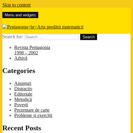
Skip to content
Menu and widgets
Pentagonia
Arta predării matematicii
Search for:
Revista Pentagonia
1998 – 2002
Arhivă
Categories
Anunțuri
Distractiv
Editoriale
Metodică
Povești
Prezentare de carte
Probleme și exerciții
Recent Posts