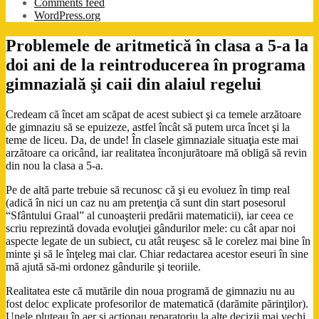
Comments feed
WordPress.org
Problemele de aritmetică în clasa a 5-a la
doi ani de la reintroducerea în programa
gimnazială şi caii din alaiul regelui
Credeam că încet am scăpat de acest subiect şi ca temele arzătoare
de gimnaziu să se epuizeze, astfel încât să putem urca încet şi la
teme de liceu. Da, de unde! În clasele gimnaziale situaţia este mai
arzătoare ca oricând, iar realitatea înconjurătoare mă obligă să revin
din nou la clasa a 5-a.
Pe de altă parte trebuie să recunosc că şi eu evoluez în timp real
(adică în nici un caz nu am pretenţia că sunt din start posesorul
“Sfântului Graal” al cunoaşterii predării matematicii), iar ceea ce
scriu reprezintă dovada evoluţiei gândurilor mele: cu cât apar noi
aspecte legate de un subiect, cu atât reuşesc să le corelez mai bine în
minte şi să le înţeleg mai clar. Chiar redactarea acestor eseuri în sine
mă ajută să-mi ordonez gândurile şi teoriile.
Realitatea este că mutările din noua programă de gimnaziu nu au
fost deloc explicate profesorilor de matematică (darămite părinţilor).
Unele pluteau în aer şi acţionau reparatoriu la alte decizii mai vechi