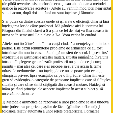
(de pildă revenirea sistemelor de ecuaţii sau abandonarea metodei
grafice în rezolvarea acestora). Altele au venit în mod total neaşteptat
şi nici acum, după doi ani, încă nu sunt înţelese şi lămurite.
S-ar putea ca dintre acestea unele să îşi arate o eficienţă chiar şi fără
înţelegerea lor de către profesori. Mă gândesc aici la teorema lui
Pitagora din finalul clasei a 6-a şi la ce fel de siaj va lăsa aceasta în
urma sa în semestrul I din clasa a 7-a. Vom vedea în curând.
Altele sunt încă învăluite într-o ceaţă ciudată a neînţelegerii din toate
părţile. Este cazul renumitelor probleme de aritmetică ce au fost
introduse din nou în clasa a 5-a după un sfert de secol. Lipsesc însă
explicaţiile şi justificările acestei mutări, situaţia rămânând învăluită
într-o neînţelegere generalizată: profesorii nu ştiu de ce şi cum;
părinţii – mai ales cei care s-ar pricepe să-şi ajute acasă la teme
odraslele nedumerite – nu înţeleg de ce nu se poate prin ecuaţii;
olimpiştii privesc lipsa ecuaţiilor ca pe o îngrădire. Chiar îmi este
greu să evidenţiez o categorie de persoane implicate care să fi înţeles
situaţia şi care să se simtă câştigată din această mutare. Haideţi să
luăm pe rând principalele aspecte implicate în acest subiect şi să
încercăm o lămurire.
1)
Metodele aritmetice de rezolvare a unor probleme se află undeva
între judecarea proprie a paşilor de făcut (gândirea off-road) şi
folosirea relativ automată a unor reţete prefabricate. Formarea