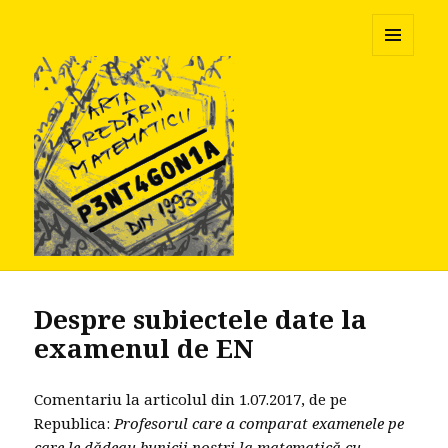
Pentagonia
MENU
AND
WIDGETS
Despre subiectele date la
examenul de EN
Comentariu la articolul din 1.07.2017, de pe
Republica:
Profesorul care a comparat examenele pe
care le dădeau bunicii noştri la matematică cu