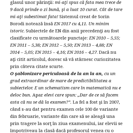
glasul unor părinţii:
mi-aţi spus că fata mea trece de
9 dacă prinde o zi bună, şi a luat 10 curat.
Cât de tare
mi-aţi subestimat fata!
Sistemul creat de Sorin
Borodi notează însă
EN 2017 cu 4,11. Un minim
istoric
. Subiectele de EN din anii precedenţi au fost
clasificate cu următoarele punctaje:
EN 2010 – 5,55;
EN 2011 – 5,38; EN 2012 – 5,50; EN 2013 – 4,88; EN
2014 – 5,05; EN 2015 – 4,16; EN 2016 – 4,27
. Dacă nu
aţi citit articolul, doresc să vă stârnesc curiozitatea
prin câteva citate scurte.
O şablonizare periculoasă de la an la an,
cu un
grad extraordinar de mare de predictibilitatea a
subiectelor.
E un schematism care în matematică nu e
deloc bun.
Apar
elevi care spun: „Dar de ce să facem
asta că nu se dă la examen?”.
La fel a fost şi în 2007,
când s-au dat pentru examen cele 100 de variante
din februarie, variante din care să se aleagă una
prin tragere la sorţ în ziua examenului, iar elevii se
împotriveau la clasă dacă profesorul venea cu o