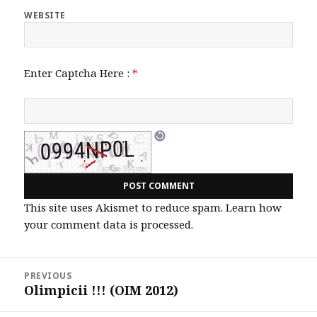
WEBSITE
Enter Captcha Here :
*
This site uses Akismet to reduce spam.
Learn how
your comment data is processed.
Post
PREVIOUS
navigation
Olimpicii !!! (OIM 2012)
Previous
post: