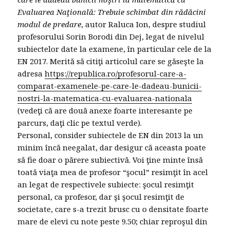
Evaluarea Naţională: Trebuie schimbat din rădăcini
modul de predare
, autor Raluca Ion, despre studiul
profesorului Sorin Borodi din Dej, legat de nivelul
subiectelor date la examene, în particular cele de la
EN 2017. Merită să citiţi articolul care se găseşte la
adresa
https://republica.ro/profesorul-care-a-
comparat-examenele-pe-care-le-dadeau-bunicii-
nostri-la-matematica-cu-evaluarea-nationala
(vedeţi că are două anexe foarte interesante pe
parcurs, daţi clic pe textul verde).
Personal, consider subiectele de EN din 2013 la un
minim încă neegalat, dar desigur că aceasta poate
să fie doar o părere subiectivă. Voi ţine minte însă
toată viaţa mea de profesor “şocul” resimţit în acel
an legat de respectivele subiecte: şocul resimţit
personal, ca profesor, dar şi şocul resimţit de
societate, care s-a trezit brusc cu o densitate foarte
mare de elevi cu note peste 9.50; chiar reproşul din