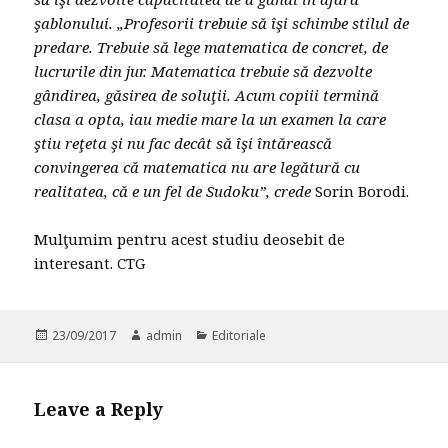
şablonului. „Profesorii trebuie să îşi schimbe stilul de
predare. Trebuie să lege matematica de concret, de
lucrurile din jur. Matematica trebuie să dezvolte
gândirea, găsirea de soluţii. Acum copiii termină
clasa a opta, iau medie mare la un examen la care
ştiu reţeta şi nu fac decât să îşi întărească
convingerea că matematica nu are legătură cu
realitatea, că e un fel de Sudoku”, crede
Sorin Borodi.
Mulţumim pentru acest studiu deosebit de
interesant. CTG
Posted
23/09/2017
Author
admin
Categories
Editoriale
on
Leave a Reply