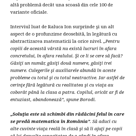
altă problemă decât una scoasă din cele 100 de
variante oficiale.
Interviul luat de Raluca Ion surprinde şi un alt
aspect de o profunzime deosebită, în legătură cu
abstractizarea matematicii la orice nivel.
„Pentru
copiii de această vârstă nu există lucruri în afara
concretului, în afara realului. Şi ce li se cere să facă?
Găsiţi un număr, găsiţi două numere, găsiţi trei
numere. Culegerile şi auxiliarele abundă în aceste
probleme cu totul şi cu totul neatractive. Iar astfel de
cerinţe fără legătură cu realitatea şi cu viaţa au
coborât până la clasa a patra. Copilul, oricât ar fi de
entuziast, abandonează”, spune Borodi.
„Soluţia este să schimbi din rădăcini felul în care
se predă matematica în România”
. Să aduci cu
alte cuvinte viaţa reală în clasă şi să îi ajuţi pe copii
să îşi dezvolte capacitatea de a gândi în afara