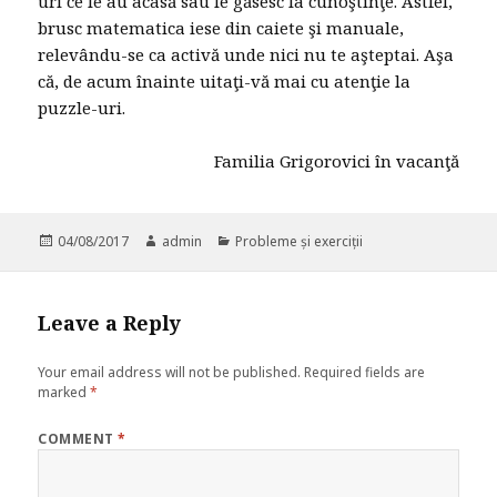
uri ce le au acasă sau le găsesc la cunoştinţe. Astfel,
brusc matematica iese din caiete şi manuale,
relevându-se ca activă unde nici nu te aşteptai. Aşa
că, de acum înainte uitaţi-vă mai cu atenţie la
puzzle-uri.
Familia Grigorovici în vacanţă
Posted
04/08/2017
Author
admin
Categories
Probleme și exerciții
on
Leave a Reply
Your email address will not be published.
Required fields are
marked
*
COMMENT
*