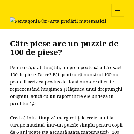
Pentagonia
MENU
AND
WIDGETS
Câte piese are un puzzle de
100 de piese?
Pentru că, staţi liniştiţi, nu prea poate să aibă exact
100 de piese. De ce? Păi, pentru că numărul 100 nu
poate fi scris ca produs de două numere diferite
reprezentând lungimea şi lăţimea unui dreptunghi
obişnuit, adică cu un raport între ele undeva în
jurul lui 1,5.
Cred că între timp vă merg rotiţele creierului la
turaţie maximă. Într-un puzzle simplu pentru copii
de 6 ani poate sta ascunsă atâta matematică? 100 =