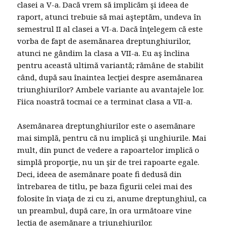
clasei a V-a. Dacă vrem să implicăm şi ideea de
raport, atunci trebuie să mai aşteptăm, undeva în
semestrul II al clasei a VI-a. Dacă înţelegem că este
vorba de fapt de asemănarea dreptunghiurilor,
atunci ne gândim la clasa a VII-a. Eu aş înclina
pentru această ultimă variantă; rămâne de stabilit
când, după sau înaintea lecţiei despre asemănarea
triunghiurilor? Ambele variante au avantajele lor.
Fiica noastră tocmai ce a terminat clasa a VII-a.
Asemănarea dreptunghiurilor este o asemănare
mai simplă, pentru că nu implică şi unghiurile. Mai
mult, din punct de vedere a rapoartelor implică o
simplă proporţie, nu un şir de trei rapoarte egale.
Deci, ideea de asemănare poate fi dedusă din
întrebarea de titlu, pe baza figurii celei mai des
folosite în viaţa de zi cu zi, anume dreptunghiul, ca
un preambul, după care, în ora următoare vine
lecţia de asemănare a triunghiurilor.