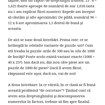
lăţime, dau un raport de dreptunghi frumos, 13 : 8 =
1,625 foarte aproape de numărul de aur 1,618 (asta
nu i-am explicat fiicei noastre). Repede am început
să căutăm şi alte aproximări. De pildă, numărul 96 =
12 x 8 are aproximarea 1,5 destul de bună şi
aceasta.
De aici se nasc două întrebări. Prima este: ce se
întâmplă la celelalte variante de puzzle-uri? Cum
stă treaba la puzzle-urile de 500 sau la cele de 1000
de bucăţi? Poate acolo există variant exacte (1000 =
40 x 25?). Sau dacă nu, din nou câte piese are un
puzzle de 1000 de piese? Dacă îl avem făcut,
răspunsul este uşor, dacă nu, vai de noi!
A doua întrebare: la ce vârstă, în ce clasă ar fi bună
această problemă “de cercetare”? Ţinând cont că
avem aria dreptunghiului şi descompunerea
numerelor în factori, trebuie să fim spre finalul