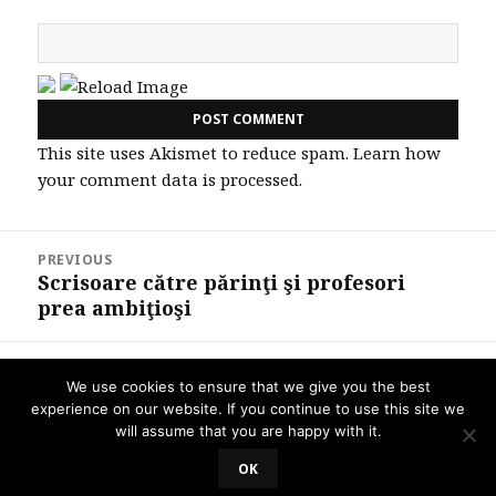
This site uses Akismet to reduce spam.
Learn how
your comment data is processed.
Post
PREVIOUS
navigation
Scrisoare către părinţi şi profesori
Previous
prea ambiţioşi
post:
NEXT
We use cookies to ensure that we give you the best
Predarea intuitivă – alte aspecte şi
Next
experience on our website. If you continue to use this site we
exemple
post:
will assume that you are happy with it.
OK
Proudly powered by WordPress