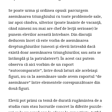
Se poate urma şi ordinea opusă: parcurgem
asemănarea triunghiului cu toate problemele sale,
iar apoi cândva, ulterior (poate înainte de vacanţă,
când nimeni nu mai are chef de lecţii serioase) le
punem elevilor această întrebare. Din discuţii
deducem încet că este vorba de asemănarea
dreptunghiurilor (uneori şi elevii întreabă dacă
există doar asemănarea triunghiurilor, sau asta se
întâmplă şi la patrulatere?). În acest caz putem
observa că aici vorbim de un raport
“autocomparativ”, între două laturi ale aceleiaşi
figuri, nu ca la asemănare unde avem raportul “de
asemănare” între elementele corespunzătoare din
două figuri.
Elevii pot primi ca temă de durată rugămintea de a
studia cum stau lucrurile concret la diferite puzzle-