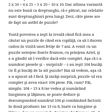
2 x 50 = 4 x 25 = 5 x 20 = 10 x 10. Dar ultima variantă
nu este bună ca dreptunghi, că e pătrat, iar celelalte
sunt dreptunghiuri prea lungi. Deci, câte piese are
de fapt un astfel de puzzle?
Toată povestea a ieşit la iveală când fică-mea a
căutat un puzzle de când era copiliţă, ca să-l ducem
cadou în vizită unei fetiţe de 7 ani. A venit cu un
puzzle nemţesc foarte frumos, cu prinţesa Ariel, şi
s-a gândit să-l verifice dacă este complet. Aşa că i-a
numărat piesele şi – surpriză! – i-au ieşit 104 bucăţi.
Or fi şi bucăţi de la alt puzzle? Hai să vedem, aşa că
s-a apucat să-l facă. Şi iarăşi surpriză, puzzle-ul era
complet şi avea exact 104 piese. Păi, cum? Păi,
simplu: 104 = 13 x 8 (se vedea şi numărând
lungimea şi lăţimea, se poate deduce şi
descompunând numărul 104 şi combinând factorii
în două produse). Iar 13 cu 8, luate ca lungime şi