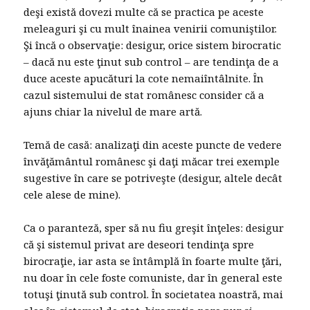
deşi există dovezi multe că se practica pe aceste
meleaguri şi cu mult înainea venirii comuniştilor.
Şi încă o observaţie: desigur, orice sistem birocratic
– dacă nu este ţinut sub control – are tendinţa de a
duce aceste apucături la cote nemaiîntâlnite. În
cazul sistemului de stat românesc consider că a
ajuns chiar la nivelul de mare artă.
Temă de casă: analizaţi din aceste puncte de vedere
învăţământul românesc şi daţi măcar trei exemple
sugestive în care se potriveşte (desigur, altele decât
cele alese de mine).
Ca o paranteză, sper să nu fiu greşit înţeles: desigur
că şi sistemul privat are deseori tendinţa spre
birocraţie, iar asta se întâmplă în foarte multe ţări,
nu doar în cele foste comuniste, dar în general este
totuşi ţinută sub control. În societatea noastră, mai