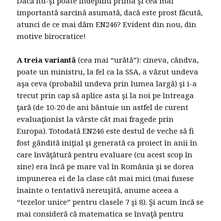
Dacă nu-şi poate îndeplini prima şi cea mai
importantă sarcină asumată, dacă este prost făcută,
atunci de ce mai dăm EN246? Evident din nou, din
motive birocratice!
A treia variantă
(cea mai “urătă”): cineva, cândva,
poate un ministru, la fel ca la SSA, a văzut undeva
aşa ceva (probabil undeva prin lumea largă) şi i-a
trecut prin cap să aplice asta şi la noi pe întreaga
ţară (de 10-20 de ani bântuie un astfel de curent
evaluaţionist la vârste cât mai fragede prin
Europa). Totodată EN246 este destul de veche să fi
fost gândită iniţial şi generată ca proiect în anii în
care învăţătură pentru evaluare (cu acest scop în
sine) era încă pe mare val în România şi se dorea
impunerea ei de la clase cât mai mici (mai fusese
înainte o tentativă nereuşită, anume aceea a
“tezelor unice” pentru clasele 7 şi 8). Şi acum încă se
mai consideră că matematica se învaţă pentru