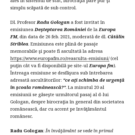
ales în sistemul de stat, birocraţia pare pur şi
simplu scăpată de sub control.
Dl. Profesor
Radu
Gologan
a fost invitat în
emisiunea
Deşteptarea României
de la
Europa
FM
, din data de 26 feb. 2021, moderată de dl.
Cătălin
Striblea
. Emisiunea este plină de pasaje
memorabile şi poate fi ascultată la adresa
https://www.europafm.ro/reasculta-emisiuni/
(cel
puţin cât va fi disponibilă pe site-ul
Europa fm
).
Întreaga emisiune se desfăşura sub întrebarea
adresată ascultătorilor:
“ce aţi schimba de urgenţă
în şcoala românească?”
. La minutul 20 al
emisiunii se găseşte următorul pasaj al d-lui
Gologan, despre birocraţia în general din societatea
românească, dar cu accent pe învăţământul
românesc.
Radu Gologan
:
În învăţământ se vede în primul