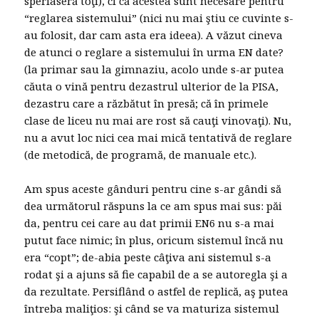
speriaseră toţi), ci că acestea sunt necesare pentru
“reglarea sistemului” (nici nu mai ştiu ce cuvinte s-
au folosit, dar cam asta era ideea). A văzut cineva
de atunci o reglare a sistemului în urma EN date?
(la primar sau la gimnaziu, acolo unde s-ar putea
căuta o vină pentru dezastrul ulterior de la PISA,
dezastru care a răzbătut în presă; că în primele
clase de liceu nu mai are rost să cauţi vinovaţi). Nu,
nu a avut loc nici cea mai mică tentativă de reglare
(de metodică, de programă, de manuale etc.).
Am spus aceste gânduri pentru cine s-ar gândi să
dea următorul răspuns la ce am spus mai sus: păi
da, pentru cei care au dat primii EN6 nu s-a mai
putut face nimic; în plus, oricum sistemul încă nu
era “copt”; de-abia peste câţiva ani sistemul s-a
rodat şi a ajuns să fie capabil de a se autoregla şi a
da rezultate. Persiflând o astfel de replică, aş putea
întreba maliţios: şi când se va maturiza sistemul