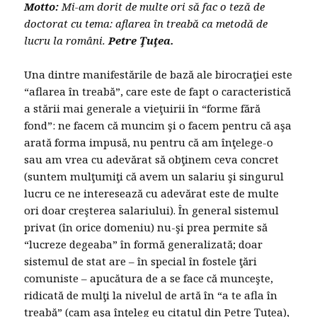
Motto:
Mi-am dorit de multe ori să fac o teză de
doctorat cu tema: aflarea în treabă ca metodă de
lucru la români.
Petre Ţuţea.
Una dintre manifestările de bază ale birocraţiei este
“aflarea în treabă”, care este de fapt o caracteristică
a stării mai generale a vieţuirii în “forme fără
fond”: ne facem că muncim şi o facem pentru că aşa
arată forma impusă, nu pentru că am înţelege-o
sau am vrea cu adevărat să obţinem ceva concret
(suntem mulţumiţi că avem un salariu şi singurul
lucru ce ne interesează cu adevărat este de multe
ori doar creşterea salariului). În general sistemul
privat (în orice domeniu) nu-şi prea permite să
“lucreze degeaba” în formă generalizată; doar
sistemul de stat are – în special în fostele ţări
comuniste – apucătura de a se face că munceşte,
ridicată de mulţi la nivelul de artă în “a te afla în
treabă” (cam aşa înţeleg eu citatul din Petre Ţuţea),