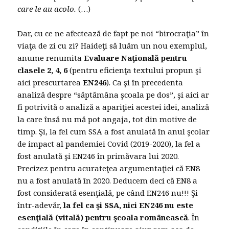
care le au acolo.
(…)
Dar, cu ce ne afectează de fapt pe noi “birocraţia” în
viaţa de zi cu zi? Haideţi să luăm un nou exemplul,
anume renumita
Evaluare Naţională pentru
clasele 2, 4, 6
(pentru eficienţa textului propun şi
aici prescurtarea
EN246
). Ca şi în precedenta
analiză despre “săptămâna şcoala pe dos”, şi aici ar
fi potrivită o analiză a apariţiei acestei idei, analiză
la care însă nu mă pot angaja, tot din motive de
timp. Şi, la fel cum SSA a fost anulată în anul şcolar
de impact al pandemiei Covid (2019-2020), la fel a
fost anulată şi EN246 în primăvara lui 2020.
Precizez pentru acurateţea argumentaţiei că EN8
nu a fost anulată în 2020. Deducem deci că EN8 a
fost considerată esenţială, pe când EN246 nu!!! Şi
într-adevăr,
la fel ca şi SSA, nici EN246 nu este
esenţială (vitală) pentru şcoala românească
. În