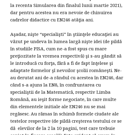
la recenta Simularea din finalul lunii martie 2021),
dar pentru acestea nu era nevoie de chinuirea
cadrelor didactice cu EN246 atâţia ani.
Aşadar, nişte “specialişti” în ştiinţele educaţiei au
văzut pe undeva în lumea largă nişte idei (de pildă
în studiile PISA, cum ne-a fost spus cu mare
preţiozitate la vremea respectivă) şi s-au gândit să
le introducă cu forţa, fără a fi de fapt înţelese şi
adaptate formelor şî nevoilor şcolii româneşti. Ne-
au derutat ani de-a rândul cu acestea în EN246, dar
când s-a ajuns la EN8, în confruntarea cu
specialiştii de la Matematică, respectiv Limba
Română, au ieşit forme negociate, în care multe
din elementele initiale ale EN246 nu se mai
regăsesc. Au rămas în schimb formele ciudate ale
testelor respective (de pildă creşterea testului ce se
dă elevilor de la 2 la 10 pagini, test care trebuie