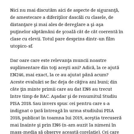
Nici nu mai discutăm aici de aspecte de siguranţă,
de amestecare a diferiţilor dascăli cu clasele, de
distanţare şi mai ales de dereglare a şi-aşa
puţinelor săptămâni de şcoală cât de cât coerentă în
clase cu elevii. Totul pare desprins dintr-un film
utopico-sf.
Dar oare care este relevanţa muncii noastre
suplimentare din toţi aceşti ani? Adică, la ce ajută
EN246, mai exact, la ce au ajutat până acum?
Aceste evaluări se fac deja de câţiva ani buni; din
câte ţin minte primii care au dat EN6 au trecut
între timp de BAC. Aşadar şi de renumitul Studiu
PISA 2018. Sau invers spus: cei pentru care s-a
indignat o ţară întreagă în urma studiului PISA
2018, publicat în toamna lui 2019, aceştia trecuseră
mai înainte şi prin EN6 (n-am auzit la nimeni în
mass-media să observe această corelaţie). Cei care