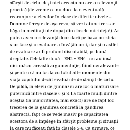
sfârşit de ciclu, deşi nici aceasta nu are o relevanţă
practică (de vreme ce nu duce la o eventuală
rearanjare a elevilor în clase de diferite nivele –
Doamne fereşte de aşa ceva; să vezi atunci ce s-ar
băga la meditaţii de dopaj din clasele mici deja!). Ar
putea avea o relevanţă doar dacă pe baza acesteia
s-ar face şi o evaluare a învăţătoarei, dar şi o astfel
de evaluare ar fi profund discutabilă, pe bună
dreptate. Celelalte două – EN2 + EN6 –nu au însă
nici măcar această argumentaţie, fiind neralevante
şi pentru că au loc la cu totul alte momente din
viaţa copilului decât evaluările de sfârşit de ciclu.
De pildă, la elevii de gimnaziu are loc o maturizare
puternică între clasele 6 şi 8. La foarte mulţi dintre
aceştia (la majoritatea, mai exact) are de fapt loc
trecerea de la gândirea concretă la gândirea
abstractă, fapt ce se vede masiv pe capacitatea
acestora de a înţelege în sfârşit probleme şi situaţii
la care nu făceau faţă în clasele 5-6. Ca urmare, ce