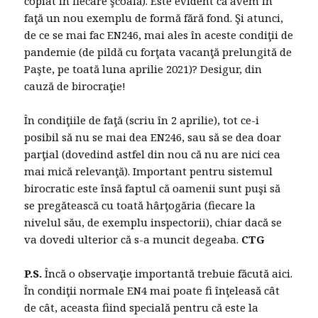
copiat în fiecare şcoală). Este evident că avem în
faţă un nou exemplu de formă fără fond. Şi atunci,
de ce se mai fac EN246, mai ales în aceste condiţii de
pandemie (de pildă cu forţata vacanţă prelungită de
Paşte, pe toată luna aprilie 2021)? Desigur, din
cauză de birocraţie!
În condiţiile de faţă (scriu în 2 aprilie), tot ce-i
posibil să nu se mai dea EN246, sau să se dea doar
parţial (dovedind astfel din nou că nu are nici cea
mai mică relevanţă). Important pentru sistemul
birocratic este însă faptul că oamenii sunt puşi să
se pregătească cu toată hârţogăria (fiecare la
nivelul său, de exemplu inspectorii), chiar dacă se
va dovedi ulterior că s-a muncit degeaba.
CTG
P.S.
Încă o observaţie importantă trebuie făcută aici.
În condiţii normale EN4 mai poate fi înţeleasă cât
de cât, aceasta fiind specială pentru că este la