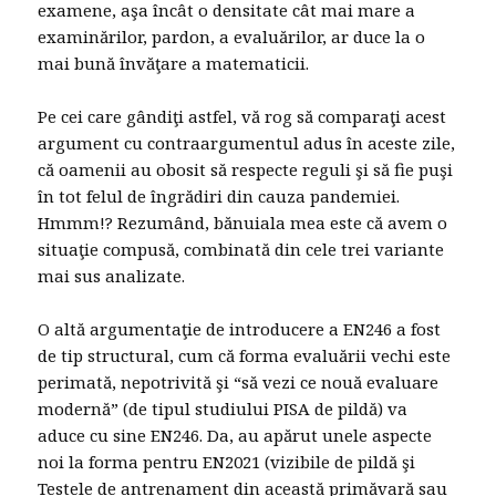
examene, aşa încât o densitate cât mai mare a
examinărilor, pardon, a evaluărilor, ar duce la o
mai bună învăţare a matematicii.
Pe cei care gândiţi astfel, vă rog să comparaţi acest
argument cu contraargumentul adus în aceste zile,
că oamenii au obosit să respecte reguli şi să fie puşi
în tot felul de îngrădiri din cauza pandemiei.
Hmmm!? Rezumând, bănuiala mea este că avem o
situaţie compusă, combinată din cele trei variante
mai sus analizate.
O altă argumentaţie de introducere a EN246 a fost
de tip structural, cum că forma evaluării vechi este
perimată, nepotrivită şi “să vezi ce nouă evaluare
modernă” (de tipul studiului PISA de pildă) va
aduce cu sine EN246. Da, au apărut unele aspecte
noi la forma pentru EN2021 (vizibile de pildă şi
Testele de antrenament din această primăvară sau