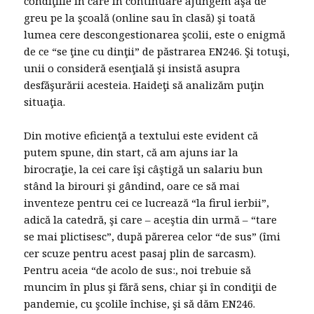
condiţiile în care în continuare ajungem aşa de
greu pe la şcoală (online sau în clasă) şi toată
lumea cere descongestionarea şcolii, este o enigmă
de ce “se ţine cu dinţii” de păstrarea EN246. Şi totuşi,
unii o consideră esenţială şi insistă asupra
desfăşurării acesteia. Haideţi să analizăm puţin
situaţia.
Din motive eficienţă a textului este evident că
putem spune, din start, că am ajuns iar la
birocraţie, la cei care îşi câştigă un salariu bun
stând la birouri şi gândind, oare ce să mai
inventeze pentru cei ce lucrează “la firul ierbii”,
adică la catedră, şi care – aceştia din urmă – “tare
se mai plictisesc”, după părerea celor “de sus” (îmi
cer scuze pentru acest pasaj plin de sarcasm).
Pentru aceia “de acolo de sus:, noi trebuie să
muncim în plus şi fără sens, chiar şi în condiţii de
pandemie, cu şcolile închise, şi să dăm EN246.