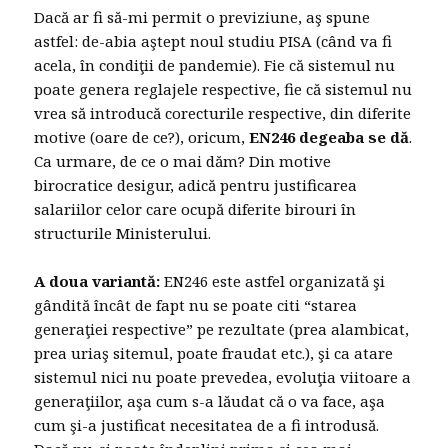
Dacă ar fi să-mi permit o previziune, aş spune
astfel: de-abia aştept noul studiu PISA (când va fi
acela, în condiţii de pandemie). Fie că sistemul nu
poate genera reglajele respective, fie că sistemul nu
vrea să introducă corecturile respective, din diferite
motive (oare de ce?), oricum,
EN246 degeaba se dă
.
Ca urmare, de ce o mai dăm? Din motive
birocratice desigur, adică pentru justificarea
salariilor celor care ocupă diferite birouri în
structurile Ministerului.
A doua variantă:
EN246 este astfel organizată şi
gândită încât de fapt nu se poate citi “starea
generaţiei respective” pe rezultate (prea alambicat,
prea uriaş sitemul, poate fraudat etc.), şi ca atare
sistemul nici nu poate prevedea, evoluţia viitoare a
generaţiilor, aşa cum s-a lăudat că o va face, aşa
cum şi-a justificat necesitatea de a fi introdusă.