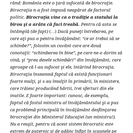
rând: România este o ţară sufocată de birocraţie.
Birocraţia n-a fost impusă neapărat de factorul
politic.
Birocraţia vine ca o tradiţie a statului la
birou şi a arăta că faci treabă.
Pentru că asta se
întâmplă (de fapt)
(…)
Dacă puneţi întrebarea, pe
care aţi pus-o pentru învăţământ: “ce ar trebui să se
schimbe?”, folosim un cuvânt care are două
conotaţii: “schimbarea în bine”, pe care ne-o dorim să
vină, şi “prea desele schimbări” din învăţământ, care
aproape că l-au sufocat şi ele, întărind birocraţia.
Birocraţia înseamnă faptul că există funcţionari
foarte mulţi, şi s-au îmulţit în primării, în ministere,
care trăiesc producând hârtii, trei sferturi din ele
inutile. E foarte important: cunosc, de exemplu,
faptul că fostul ministru al învăţământului şi-a pus
ca problemă principală în învăţământ desfiinţarea
birocraţiei din Ministerul Educaţiei (un ministru!).
Nu a reuşit, pentru că acest sistem birocratic este
extrem de puternic şi de adânc înfipt în scaunele pe