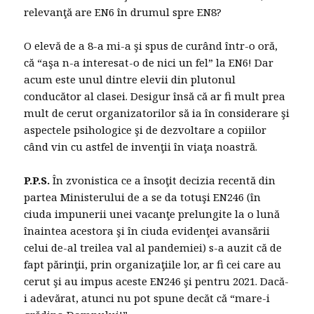
relevanţă are EN6 în drumul spre EN8?
O elevă de a 8-a mi-a şi spus de curând într-o oră,
că “aşa n-a interesat-o de nici un fel” la EN6! Dar
acum este unul dintre elevii din plutonul
conducător al clasei. Desigur însă că ar fi mult prea
mult de cerut organizatorilor să ia în considerare şi
aspectele psihologice şi de dezvoltare a copiilor
când vin cu astfel de invenţii în viaţa noastră.
P.P.S.
În zvonistica ce a însoţit decizia recentă din
partea Ministerului de a se da totuşi EN246 (în
ciuda impunerii unei vacanţe prelungite la o lună
înaintea acestora şi în ciuda evidenţei avansării
celui de-al treilea val al pandemiei) s-a auzit că de
fapt părinţii, prin organizaţiile lor, ar fi cei care au
cerut şi au impus aceste EN246 şi pentru 2021. Dacă-
i adevărat, atunci nu pot spune decăt că “mare-i