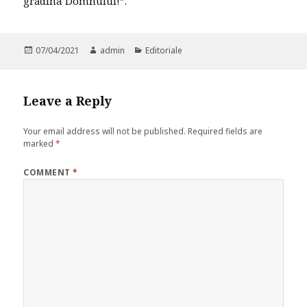
grădina Domnului!”.
Posted
07/04/2021
Author
admin
Categories
Editoriale
on
Leave a Reply
Your email address will not be published.
Required fields are
marked
*
COMMENT
*