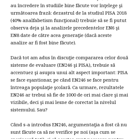
au încredere în studiile bine făcute vor înţelege şi
următoarea frază: dezastrul de la studiul PISA 2018
(40% analfabetism funcţional) trebuie să se fi putut
observa deja şi la analizele precedentelor EN6 şi
EN8 date de către acea generaţie (dacă aceste
analize ar fi fost bine făcute).
Dacă tot am adus în discuţie compararea celor două
sisteme de evaluare (EN246 şi PISA), trebuie să
accentuez şi asupra unui alt aspect important: PISA
se face eşantionar, pe când EN246 se face pentru
întreaga populaţie şcolară. Ca urmare, rezultatele
EN246 ar trebui să fie de 1000 de ori mai clare şi mai
vizibile, deci şi mai lesne de corectat la nivelul
sistemului. Sau?
Când s-a introdus EN246, argumentaţia a fost că nu
sunt făcute ca să ne verifice pe noi (aşa cum se