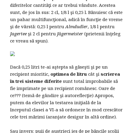
diferitelor cantităţi ce ar trebui vândute. Acestea
sunt, de jos în sus: 2 cl, 1/8 l şi 0,25 l. Bănuiesc că este
un pahar multifuncţional, adică în funcţie de vreme
şi de vârstă: 0,25 l pentru
Almdudler
, 1/8 l pentru
Jagertee
şi 2 cl pentru
Jägermeister
(prietenii înţeleg
ce vreau să spun).
Dacă 0,25 litri te-ai aştepta să găseşti şi pe un
recipient mioritic,
optimea de litru
cât şi
scrierea
în trei sisteme diferite
sunt total improbabile să
fie imprimate pe un recipient românesc. Oare de
ce??? (temă de gândire şi autoreflecţie) Apropos,
putem da elevilor la testarea iniţială de la
începutul clasei a VI-a să ordoneze în mod crescător
cele trei mărimi (aranjate desigur în altă ordine).
Sau invers: puii de austrieci ies de pe băncile şcolii