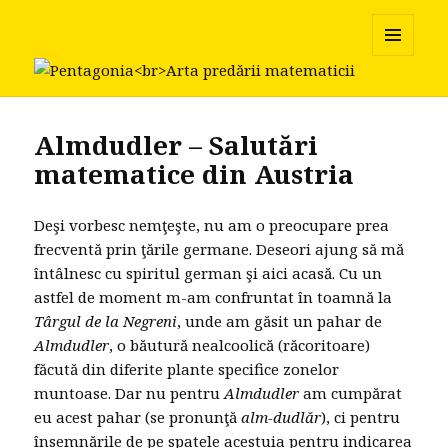
Pentagonia
MENU
AND
WIDGETS
Almdudler – Salutări
matematice din Austria
Deşi vorbesc nemţeşte, nu am o preocupare prea
frecventă prin ţările germane. Deseori ajung să mă
întâlnesc cu spiritul german şi aici acasă. Cu un
astfel de moment m-am confruntat în toamnă la
Târgul de la Negreni
, unde am găsit un pahar de
Almdudler
, o băutură nealcoolică (răcoritoare)
făcută din diferite plante specifice zonelor
muntoase. Dar nu pentru
Almdudler
am cumpărat
eu acest pahar (se pronunţă
alm-dudlăr
), ci pentru
însemnările de pe spatele acestuia pentru indicarea