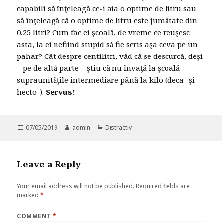
capabili să înţeleagă ce-i aia o optime de litru sau
să înţeleagă că o optime de litru este jumătate din
0,25 litri? Cum fac ei şcoală, de vreme ce reuşesc
asta, la ei nefiind stupid să fie scris aşa ceva pe un
pahar? Cât despre centilitri, văd că se descurcă, deşi
– pe de altă parte – ştiu că nu învaţă la şcoală
supraunităţile intermediare până la kilo (deca- şi
hecto-).
Servus!
Posted
07/05/2019
Author
admin
Categories
Distractiv
on
Leave a Reply
Your email address will not be published.
Required fields are
marked
*
COMMENT
*