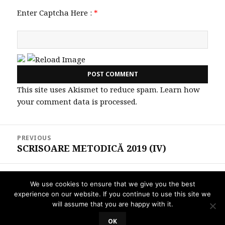
Enter Captcha Here :
*
This site uses Akismet to reduce spam.
Learn how
your comment data is processed.
Post
PREVIOUS
navigation
SCRISOARE METODICĂ 2019 (IV)
Previous
post:
NEXT
We use cookies to ensure that we give you the best
Ecouri la Simularea EN din martie 2019
Next
experience on our website. If you continue to use this site we
– Elevii nu pot sau nu vor?
post:
will assume that you are happy with it.
OK