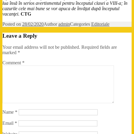
lua însă în serios avertismentul pentru începutul clasei a VIII-a; în
cazurile cele mai bune se vor apuca de învăţat după începutul
vacanţei.
CTG
Posted on
28/02/2020
Author
admin
Categories
Editoriale
Leave a Reply
Your email address will not be published.
Required fields are
marked
*
Comment
*
Name
*
Email
*