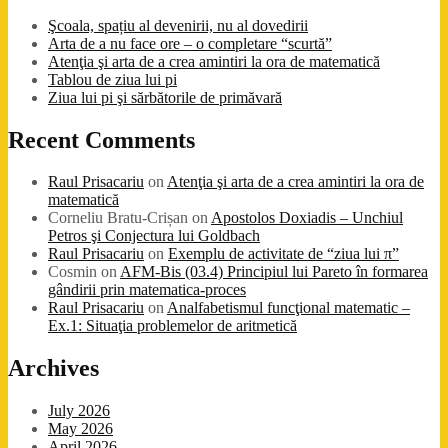
Şcoala, spațiu al devenirii, nu al dovedirii
Arta de a nu face ore – o completare “scurtă”
Atenţia şi arta de a crea amintiri la ora de matematică
Tablou de ziua lui pi
Ziua lui pi şi sărbătorile de primăvară
Recent Comments
Raul Prisacariu
on
Atenţia şi arta de a crea amintiri la ora de
matematică
Corneliu Bratu-Crișan
on
Apostolos Doxiadis – Unchiul
Petros şi Conjectura lui Goldbach
Raul Prisacariu
on
Exemplu de activitate de “ziua lui π”
Cosmin
on
AFM-Bis (03.4) Principiul lui Pareto în formarea
gândirii prin matematica-proces
Raul Prisacariu
on
Analfabetismul funcţional matematic –
Ex.1: Situaţia problemelor de aritmetică
Archives
July 2026
May 2026
April 2026