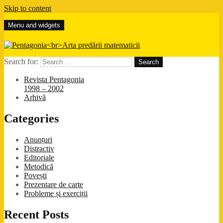
Skip to content
Menu and widgets
Pentagonia
Arta predării matematicii
Search for:
Revista Pentagonia
1998 – 2002
Arhivă
Categories
Anunțuri
Distractiv
Editoriale
Metodică
Povești
Prezentare de carte
Probleme și exerciții
Recent Posts