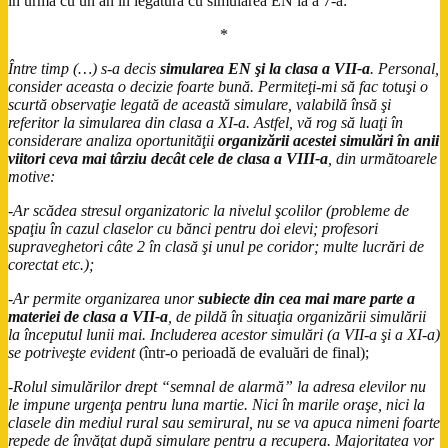
în urmă cu un an în legătură cu simularea EN la a 7-a:
*
Între timp (…) s-a decis
simularea EN şi la clasa a VII-a
. Personal,
consider aceasta o decizie foarte bună. Permiteţi-mi să fac totuşi o
scurtă observaţie legată de această simulare, valabilă însă şi
referitor la simularea din clasa a XI-a. Astfel, vă rog să luaţi în
considerare analiza oportunităţii
organizării acestei simulări în anii
viitori ceva mai târziu decât cele de clasa a VIII-a
, din următoarele
motive:
-Ar scădea stresul organizatoric la nivelul şcolilor (probleme de
spaţiu în cazul claselor cu bănci pentru doi elevi; profesori
supraveghetori câte 2 în clasă şi unul pe coridor; multe lucrări de
corectat etc.);
-Ar permite organizarea unor
subiecte din cea mai mare parte a
materiei de clasa a VII-a
, de pildă în situaţia organizării simulării
la începutul lunii mai. Includerea acestor simulări (a VII-a şi a XI-a)
se potriveşte evident
(într-o perioadă de evaluări de final);
-Rolul simulărilor drept “semnal de alarmă” la adresa elevilor nu
le impune urgenţa pentru luna martie. Nici în marile oraşe, nici la
clasele din mediul rural sau semirural, nu se va apuca nimeni foarte
repede de învăţat după simulare pentru a recupera. Majoritatea vor