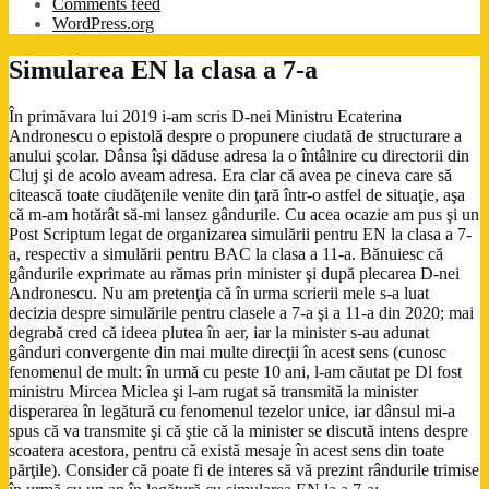
Comments feed
WordPress.org
Simularea EN la clasa a 7-a
În primăvara lui 2019 i-am scris D-nei Ministru Ecaterina
Andronescu o epistolă despre o propunere ciudată de structurare a
anului şcolar. Dânsa îşi dăduse adresa la o întâlnire cu directorii din
Cluj şi de acolo aveam adresa. Era clar că avea pe cineva care să
citească toate ciudăţenile venite din ţară într-o astfel de situaţie, aşa
că m-am hotărât să-mi lansez gândurile. Cu acea ocazie am pus şi un
Post Scriptum legat de organizarea simulării pentru EN la clasa a 7-
a, respectiv a simulării pentru BAC la clasa a 11-a. Bănuiesc că
gândurile exprimate au rămas prin minister şi după plecarea D-nei
Andronescu. Nu am pretenţia că în urma scrierii mele s-a luat
decizia despre simulările pentru clasele a 7-a şi a 11-a din 2020; mai
degrabă cred că ideea plutea în aer, iar la minister s-au adunat
gânduri convergente din mai multe direcţii în acest sens (cunosc
fenomenul de mult: în urmă cu peste 10 ani, l-am căutat pe Dl fost
ministru Mircea Miclea şi l-am rugat să transmită la minister
disperarea în legătură cu fenomenul tezelor unice, iar dânsul mi-a
spus că va transmite şi că ştie că la minister se discută intens despre
scoatera acestora, pentru că există mesaje în acest sens din toate
părţile). Consider că poate fi de interes să vă prezint rândurile trimise