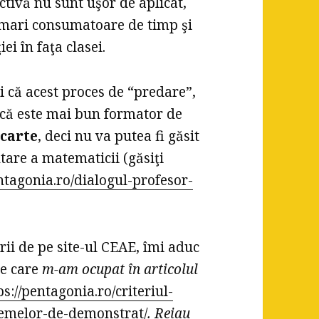
ctivă nu sunt uşor de aplicat,
i mari consumatoare de timp şi
ei în faţa clasei.
ţi că acest proces de “predare”,
acă este mai bun formator de
 carte
, deci nu va putea fi găsit
tare a matematicii (găsiţi
entagonia.ro/dialogul-profesor-
rii de pe site-ul CEAE, îmi aduc
re care
m-am ocupat în articolul
ps://pentagonia.ro/criteriul-
oremelor-de-demonstrat/
. Reiau