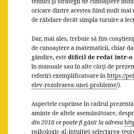
tehnici şi strategii de cunoaştere indu
oricare dintre acestea fiind mult ma
de răbdare decât simpla turuire a lecţi
Dar, mai ales, trebuie să fim conştien
de cunoaştere a matematicii, chiar d
gândire, este
dificil de redat într-o
în manuale sau în alte cărţi de prezen
referiri exemplificatoare în
https://p
elev-rezolvarea-unei-probleme/
).
Aspectele cuprinse în cadrul prezentă
aminte de altele asemănătoare, desp
din 2018 ce poate fi găsit la adresa
htt
psihologic-al-intuitiei-selectarea-te