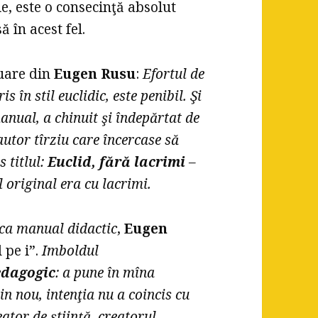
ie, este o consecinţă absolut
ă în acest fel.
nuare din
Eugen Rusu
:
Efortul de
 în stil euclidic, este penibil. Şi
anual, a chinuit şi îndepărtat de
autor tîrziu care încercase să
 titlul:
Euclid, fără lacrimi
–
l original era cu lacrimi.
 ca manual didactic
,
Eugen
 pe i”.
Imboldul
edagogic
: a pune în mîna
in nou, intenţia nu a coincis cu
ator de ştiinţă, creatorul