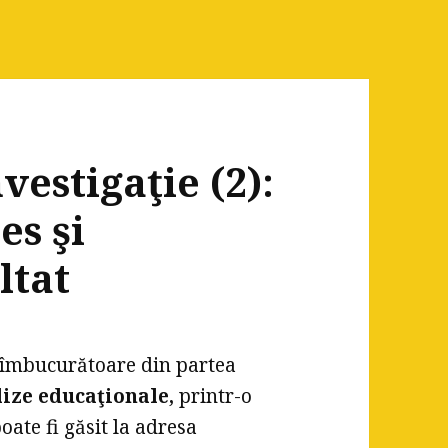
vestigaţie (2):
s şi
ltat
i îmbucurătoare din partea
lize educaţionale,
printr-o
oate fi găsit la adresa