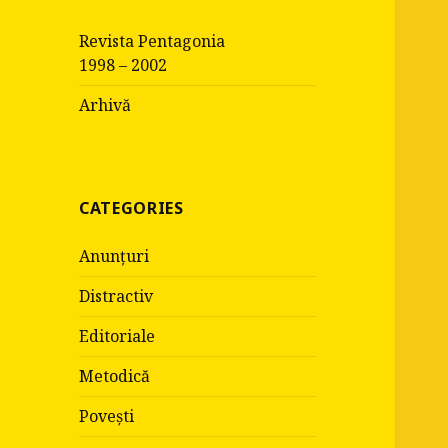
c
Revista Pentagonia
h
1998 – 2002
f
o
Arhivă
r
:
CATEGORIES
Anunțuri
Distractiv
Editoriale
Metodică
Povești