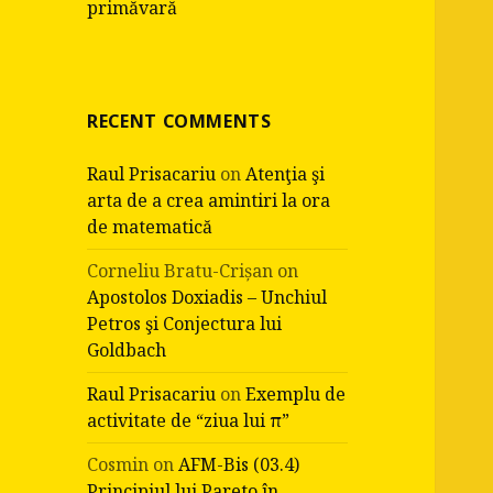
primăvară
RECENT COMMENTS
Raul Prisacariu
on
Atenţia şi
arta de a crea amintiri la ora
de matematică
Corneliu Bratu-Crișan
on
Apostolos Doxiadis – Unchiul
Petros şi Conjectura lui
Goldbach
Raul Prisacariu
on
Exemplu de
activitate de “ziua lui π”
Cosmin
on
AFM-Bis (03.4)
Principiul lui Pareto în