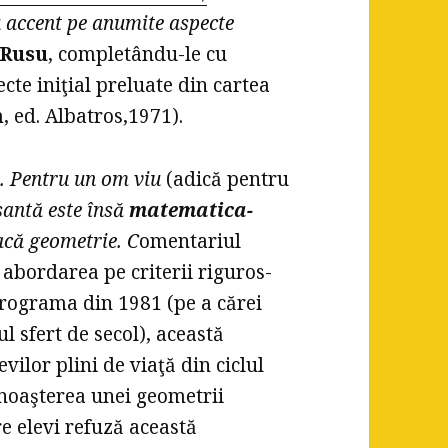
cu accent pe anumite aspecte
 Rusu
, completându-le cu
cte iniţial preluate din cartea
, ed. Albatros,1971).
t
. Pentru un om viu
(adică pentru
esantă este însă
matematica-
facă geometrie.
C
omentariul
: abordarea pe criterii riguros-
rograma din 1981 (pe a cărei
l sfert de secol), această
vilor plini de viaţă din ciclul
unoaşterea unei geometrii
e elevi refuză această