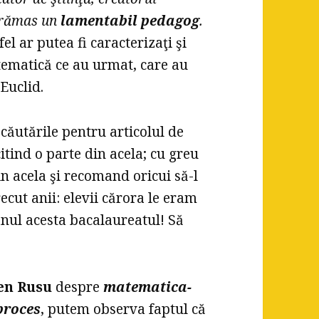
a rămas un
lamentabil pedagog
.
el ar putea fi caracterizaţi şi
tematică ce au urmat, care au
Euclid.
 căutările pentru articolul de
itind o parte din acela; cu greu
n acela şi recomand oricui să-l
cut anii: elevii cărora le eram
 anul acesta bacalaureatul! Să
.
en Rusu
despre
matematica-
proces
, putem observa faptul că