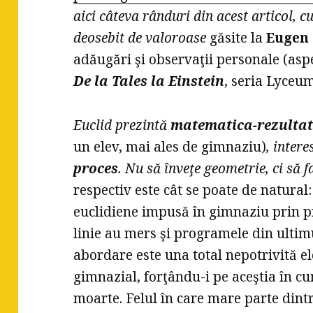
aici câteva rânduri din acest articol, 
deosebit de valoroase
găsite la
Eugen
adăugări şi observaţii personale (aspe
De la Tales la Einstein
, seria Lyceum
Euclid prezintă
matematica-rezulta
un elev, mai ales de gimnaziu)
, inter
proces
. Nu să înveţe geometrie, ci să 
respectiv este cât se poate de natural
euclidiene impusă în gimnaziu prin p
linie au mers şi programele din ultimu
abordare este una total nepotrivită ele
gimnazial, forţându-i pe aceştia în c
moarte. Felul în care mare parte dintr