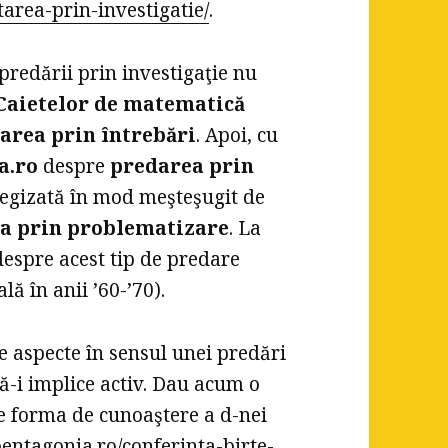
tarea-prin-investigatie/
.
 predării prin investigaţie nu
Caietelor de matematică
area prin întrebări
. Apoi, cu
a.ro
despre
predarea prin
regizată în mod meşteşugit de
a prin problematizare
. La
despre acest tip de predare
lă în anii ’60-’70).
e aspecte în sensul unei predări
să-i implice activ. Dau acum o
e forma de cunoaştere a d-nei
pentagonia.ro/conferinta-birte-