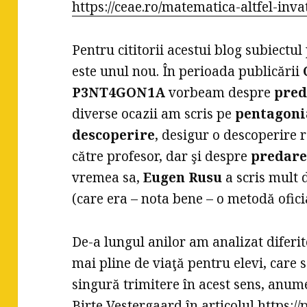
https://ceae.ro/matematica-altfel-inva
Pentru cititorii acestui blog subiectul
este unul nou. În perioada publicării
P3NT4GON1A
vorbeam despre
pred
diverse ocazii am scris pe
pentagoni
descoperire
, desigur o descoperire 
către profesor, dar şi despre
predare
vremea sa,
Eugen Rusu
a scris mult 
(care era – nota bene – o metodă oficia
De-a lungul anilor am analizat diferit
mai pline de viaţă pentru elevi, care 
singură trimitere în acest sens, anum
Birte Vestergaard în articolul
https://