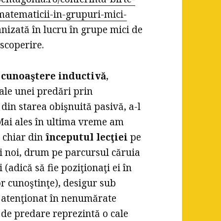
matematicii-in-grupuri-mici-
anizată în lucru în grupe mici de
escoperire.
e cunoaştere inductivă
,
ale unei predări prin
 din starea obişnuită pasivă, a-l
 Mai ales în ultima vreme am
 chiar din
începutul lecţiei
pe
i noi, drum pe parcursul căruia
 (adică să fie poziţionaţi ei în
or cunoştinţe), desigur sub
 atenţionat în nenumărate
 de predare reprezintă o cale