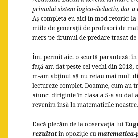
primului sistem logico-deductiv, dar 
Aş completa eu aici în mod retoric: la f
miile de generaţii de profesori de ma
mers pe drumul de predare trasat de 
Îmi permit aici o scurtă paranteză: în
faţă am dat peste cel vechi din 2018, c
m-am abţinut să nu reiau mai mult di
lectureze complet. Doamne, cum au tre
atunci diriginte în clasa a 5-a au dat
revenim însă la matematicile noastre
Dacă plecăm de la observaţia lui
Eug
rezultat
în opoziţie cu
matematica-