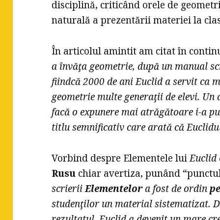
disciplină, criticând orele de geometr
naturală a prezentării materiei la clas
În articolul amintit am citat în conti
a învăţa geometrie, după un manual scris
fiindcă 2000 de ani Euclid a servit ca m
geometrie multe generaţii de elevi. Un 
facă o expunere mai atrăgătoare i-a pus
titlu semnificativ care arată că Euclidu
Vorbind despre Elementele lui
Euclid
Rusu
chiar avertiza, punând “punctul
scrierii
Elementelor
a fost de ordin
p
studenţilor un material sistematizat. D
rezultatul. Euclid a devenit un mare cre